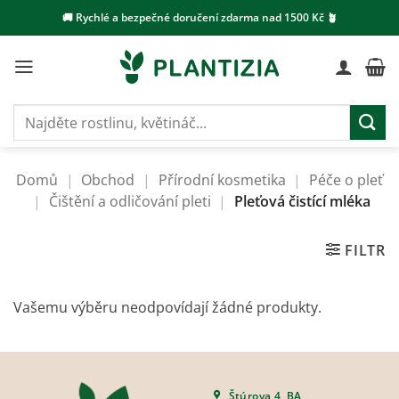
Přeskočit
🚚 Rychlé a bezpečné doručení zdarma nad 1500 Kč 🪴
na
obsah
Hledat:
Domů
|
Obchod
|
Přírodní kosmetika
|
Péče o pleť
|
Čištění a odličování pleti
|
Pleťová čistící mléka
FILTR
Vašemu výběru neodpovídají žádné produkty.
Štúrova 4, BA