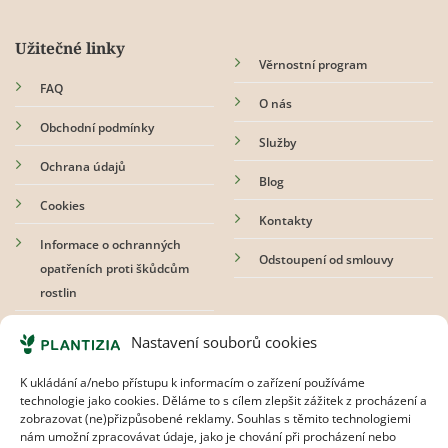
Užitečné linky
Věrnostní program
FAQ
O nás
Obchodní podmínky
Služby
Ochrana údajů
Blog
Cookies
Kontakty
Informace o ochranných
Odstoupení od smlouvy
opatřeních proti škůdcům
rostlin
Nastavení souborů cookies
Přihlaste se k odběru newsletteru
K ukládání a/nebo přístupu k informacím o zařízení používáme
technologie jako cookies. Děláme to s cílem zlepšit zážitek z procházení a
zobrazovat (ne)přizpůsobené reklamy. Souhlas s těmito technologiemi
nám umožní zpracovávat údaje, jako je chování při procházení nebo
Souhlasím s
pravidly ochrany osobních údajů.