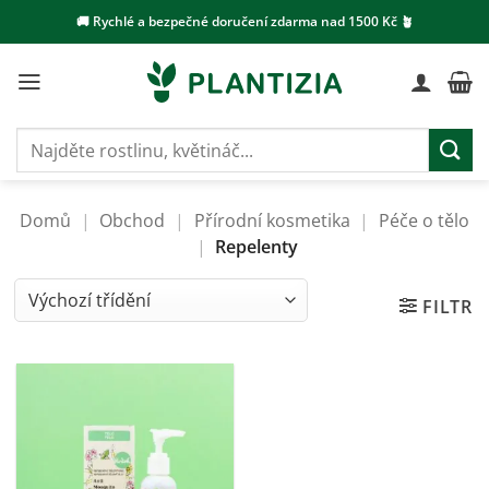
Přeskočit
🚚 Rychlé a bezpečné doručení zdarma nad 1500 Kč 🪴
na
obsah
Hledat:
Domů
|
Obchod
|
Přírodní kosmetika
|
Péče o tělo
|
Repelenty
FILTR