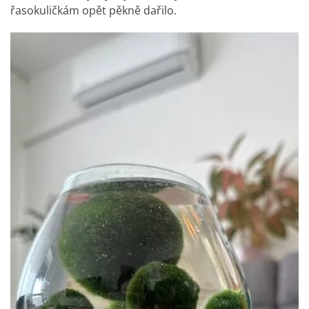
řasokuličkám opět pěkně dařilo.