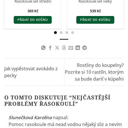
Řasokoule set střední
Řasokoule set velký
369
Kč
539
Kč
PŘIDAT DO KOŠÍKU
PŘIDAT DO KOŠÍKU
Rostliny do koupelny?
Jak vypěstovat avokádo z
Pozrite si 10 rastlín, ktorým
pecky
sa bude dariť v kúpeľni
O TOMTO DISKUTUJE “
NEJČASTĚJŠÍ
PROBLÉMY ŘASOKOULÍ
”
Slunečková Karolína
napsal:
Pomoc rasokoule má nead vodou nějaký sliz a nevím