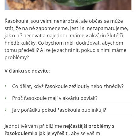
Řasokoule jsou velmi nenáročné, ale občas se může
stát, že na ně zapomeneme, jestli si nezapamatujeme,
jak o ně pečovat a najednou máme v akváriu žluté či
hnědé kuličky. Co bychom měli dodržovat, abychom
tomu předešli? A lze je zachránit, pokud s nimi máme
problémy?
V článku se dozvíte:
Co dělat, když řasokoule zežloutly nebo zhnědly?
Proč řasokoule mají v akváriu povlak?
Je v pořádku pokud řasokoule bublinkují?
Jednotlivě vám přiblížíme
nejčastější problémy s
řasokoulemi a jak je vyřešit
, aby se vašim