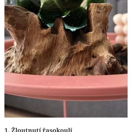
1. Žloutnutí řasokoulí