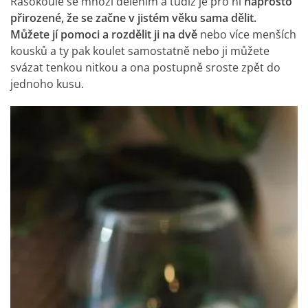
Řasokoule
se množí dělením a tudíž je pro ni
naprosto
přirozené, že se začne v jistém věku sama dělit.
Můžete jí pomoci a rozdělit ji na dvě
nebo více menších
kousků a ty pak koulet samostatně nebo ji můžete
svázat tenkou nitkou a ona postupně sroste zpět do
jednoho kusu.