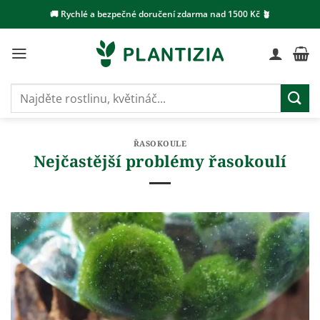
Přeskočit
🚚 Rychlé a bezpečné doručení zdarma nad 1500 Kč 🪴
na
obsah
Hledat:
ŘASOKOULE
Nejčastější problémy řasokoulí