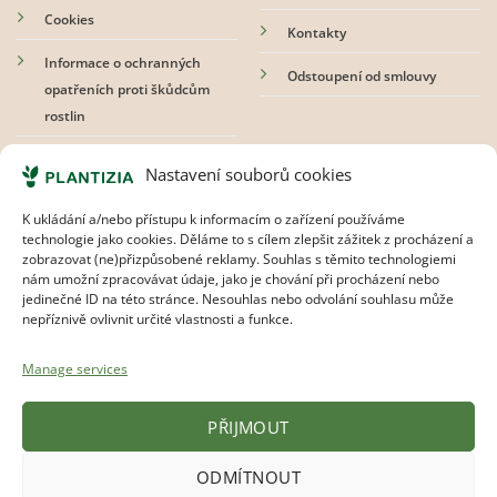
Cookies
Kontakty
Informace o ochranných
Odstoupení od smlouvy
opatřeních proti škůdcům
rostlin
Přihlaste se k odběru newsletteru
Nastavení souborů cookies
K ukládání a/nebo přístupu k informacím o zařízení používáme
technologie jako cookies. Děláme to s cílem zlepšit zážitek z procházení a
zobrazovat (ne)přizpůsobené reklamy. Souhlas s těmito technologiemi
nám umožní zpracovávat údaje, jako je chování při procházení nebo
Souhlasím s
pravidly ochrany osobních údajů.
jedinečné ID na této stránce. Nesouhlas nebo odvolání souhlasu může
nepříznivě ovlivnit určité vlastnosti a funkce.
Manage services
PŘIJMOUT
ODMÍTNOUT