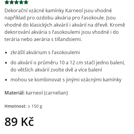
Hodnoceno
4
Dekorační vzácné kamínky Karneol jsou vhodné
5
z 5 na
například pro ozdobu akvária pro řasokoule. Jsou
základě
hodnocení
vhodné do klasických akvárií i akvárií na dřevě. Kromě
zákazníků
dekorování akvária s řasokoulemi jsou vhodné i do
terária nebo aerária s tillandsiemi.
zkrášlí akvárium s
řasokoulemi
do akvárií o průměru 10 a 12 cm stačí jedno balení,
do větších akvárií zvolte dvě a více balení
mohou se kombinovat s jinými vzácnými kamínky
Materiál:
karneol (carnelian)
Hmotnost:
± 150 g
89
Kč