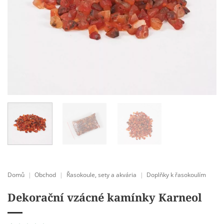
Domů
|
Obchod
|
Řasokoule, sety a akvária
|
Doplňky k řasokoulím
Dekorační vzácné kamínky Karneol