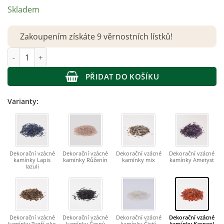
Skladem
Zakoupením získáte 9 věrnostních lístků!
Dekorační vzácné kamínky Karneol množství
PŘIDAT DO KOŠÍKU
Varianty:
Dekorační vzácné
Dekorační vzácné
Dekorační vzácné
Dekorační vzácné
kamínky Lapis
kamínky Růženín
kamínky mix
kamínky Ametyst
lazuli
Dekorační vzácné
Dekorační vzácné
Dekorační vzácné
Dekorační vzácné
kamínky Tygří oko
kamínky Černý
kamínky Čistý
kamínky Karneol