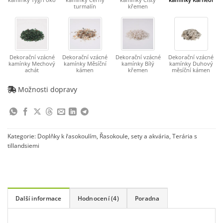
turmalín
křemen
Dekorační vzácné
Dekorační vzácné
Dekorační vzácné
Dekorační vzácné
kamínky Mechový
kamínky Měsíční
kamínky Bílý
kamínky Duhový
achát
kámen
křemen
měsíční kámen
Možnosti dopravy
Kategorie:
Doplňky k řasokoulím
,
Řasokoule, sety a akvária
,
Terária s
tillandsiemi
Další informace
Hodnocení (4)
Poradna