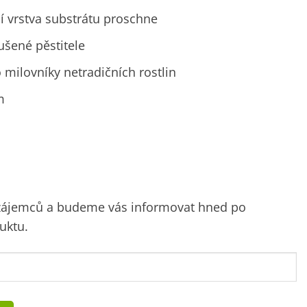
hní vrstva substrátu proschne
ušené pěstitele
o milovníky netradičních rostlin
m
 zájemců a budeme vás informovat hned po
uktu.