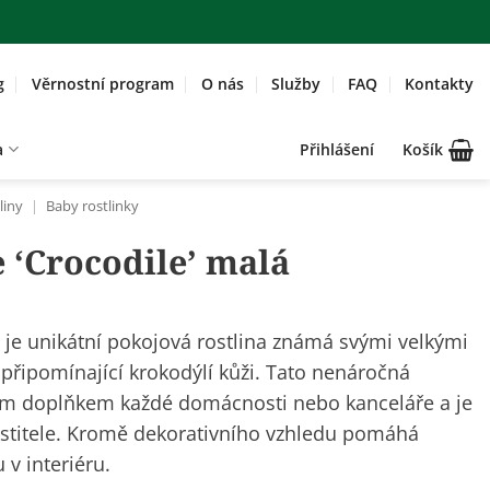
g
Věrnostní program
O nás
Služby
FAQ
Kontakty
a
Přihlášení
Košík
liny
|
Baby rostlinky
 ‘Crocodile’ malá
‘ je unikátní pokojová rostlina známá svými velkými
 připomínající krokodýlí kůži. Tato nenáročná
ným doplňkem každé domácnosti nebo kanceláře a je
 pěstitele. Kromě dekorativního vzhledu pomáhá
 v interiéru.