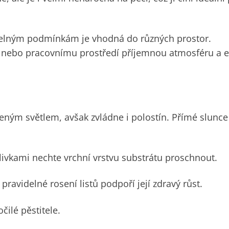
ětelným podmínkám je vhodná do různých prostor.
i nebo pracovnímu prostředí příjemnou atmosféru a e
ýleným světlem, avšak zvládne i polostín. Přímé slunc
livkami nechte vrchní vrstvu substrátu proschnout.
ravidelné rosení listů podpoří její zdravý růst.
čilé pěstitele.