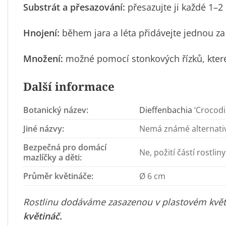
Substrát a přesazování:
přesazujte ji každé 1–2
Hnojení:
během jara a léta přidávejte jednou za
Množení:
možné pomocí stonkových řízků, které
Další informace
Botanický název:
Dieffenbachia
‘Crocodi
Jiné názvy:
Nemá známé alternativ
Bezpečná pro domácí
Ne, požití částí rostli
mazlíčky a děti:
Průměr květináče:
Ø 6 cm
Rostlinu dodáváme zasazenou v plastovém květin
květináč
.