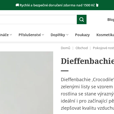
🚚 Rychlé a bezpečné doručení zdarma nad 1500 Kč 🪴
Blo
ináče
Příslušenství
Doplňky
Poukazy
Kosmetik
Domů
|
Obchod
|
Pokojové rost
Dieffenbachie
Dieffenbachie ‚Crocodile
zelenými listy se vzorem
rostlina se stane výraz
ideální i pro začínající
zlepšovat kvalitu vzduchu