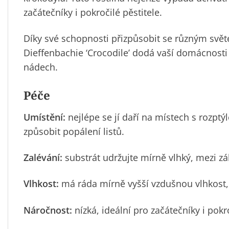
začátečníky i pokročilé pěstitele.
Díky své schopnosti přizpůsobit se různým sv
Dieffenbachie ‘Crocodile’ dodá vaší domácnost
nádech.
Péče
Umístění:
nejlépe se jí daří na místech s rozpt
způsobit popálení listů.
Zalévání:
substrát udržujte mírně vlhký, mezi zá
Vlhkost:
má ráda mírně vyšší vzdušnou vlhkost, p
Náročnost:
nízká, ideální pro začátečníky i pokro