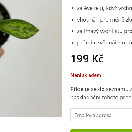
zalévejte ji, když vrc
vhodná i pro méně zk
zajímavý vzor listů pr
průměr květináče 6 c
199
Kč
Není skladem
Přidejte se do seznamu
naskladnění tohoto prod
Enter
your
email