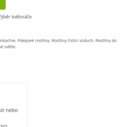
ýběr květináče
enbachie
,
Pokojové rostliny
,
Rostliny čistící vzduch
,
Rostliny do
né světlo
sti nebo
 pro