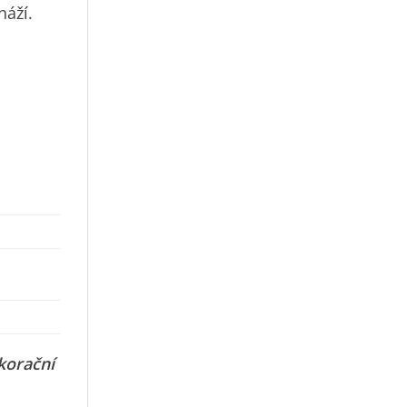
náží.
korační