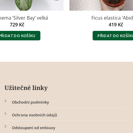
ema ‘Silver Bay’ velká
Ficus elastica ‘Abid
729
Kč
419
Kč
PŘIDAT DO KOŠÍKU
PŘIDAT DO KOŠÍK
Užitečné linky
Obchodní podmínky
Ochrana osobních údajů
Odstoupení od smlouvy