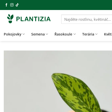
Přeskočit
na
obsah
Hledat:
Pokojovky
Semena
Řasokoule
Terária
Květ