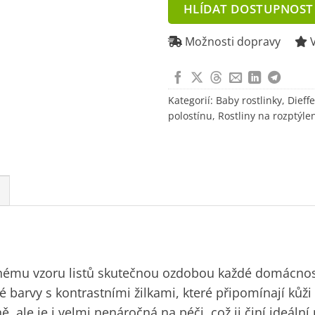
address
HLÍDAT DOSTUPNOST
to
join
Možnosti dopravy
V
the
waitlist
for
Kategorií:
Baby rostlinky
,
Dieff
this
polostínu
,
Rostliny na rozptýle
product
ečnému vzoru listů skutečnou ozdobou každé domácno
né barvy s kontrastními žilkami, které připomínají kůži
 ale je i velmi nenáročná na péči, což ji činí ideální