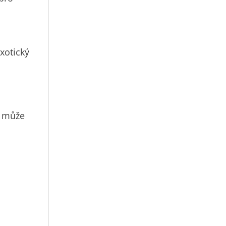
xotický
e může