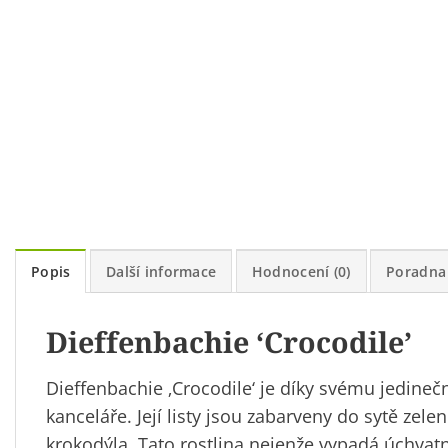
Popis
Další informace
Hodnocení (0)
Poradna
Dieffenbachie ‘Crocodile’
Dieffenbachie ‚Crocodile‘ je díky svému jedin
kanceláře. Její listy jsou zabarveny do sytě zele
krokodýla. Tato rostlina nejenže vypadá úchvatně,