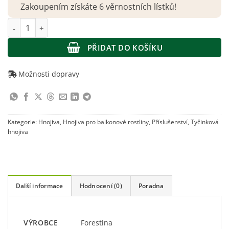
Zakoupením získáte 6 věrnostních lístků!
Hnojivové tyčinky Forestina pro balkonové rostliny 30 ks množs
PŘIDAT DO KOŠÍKU
Možnosti dopravy
Kategorie:
Hnojiva
,
Hnojiva pro balkonové rostliny
,
Příslušenství
,
Tyčinková
hnojiva
Další informace
Hodnocení (0)
Poradna
Forestina
VÝROBCE