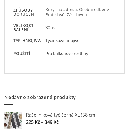
Kurýr na adresu, Osobní odběr v
ZPŮSOBY
DORUČENÍ
Bratislavě, Zásilkovna
VELIKOST
30 ks
BALENÍ
Tyčinkové hnojivo
TYP HNOJIVA
Pro balkonové rostliny
POUŽITÍ
Nedávno zobrazené produkty
Rašeliníková tyč černá XL (58 cm)
Rozpětí
225
Kč
–
349
Kč
cen: