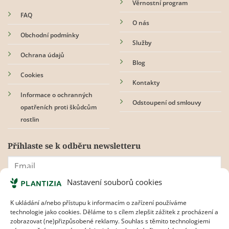
Věrnostní program
FAQ
O nás
Obchodní podmínky
Služby
Ochrana údajů
Blog
Cookies
Kontakty
Informace o ochranných
Odstoupení od smlouvy
opatřeních proti škůdcům
rostlin
Přihlaste se k odběru newsletteru
Nastavení souborů cookies
Souhlasím s
pravidly ochrany osobních údajů.
K ukládání a/nebo přístupu k informacím o zařízení používáme
technologie jako cookies. Děláme to s cílem zlepšit zážitek z procházení a
zobrazovat (ne)přizpůsobené reklamy. Souhlas s těmito technologiemi