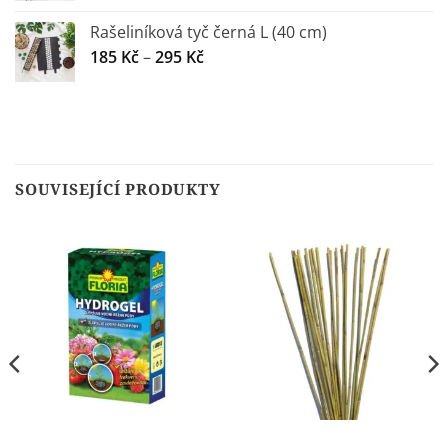
225 Kč
Rašeliníková tyč černá L (40 cm)
až
349 Kč
Rozpětí
185
Kč
–
295
Kč
cen:
185 Kč
až
295 Kč
SOUVISEJÍCÍ PRODUKTY