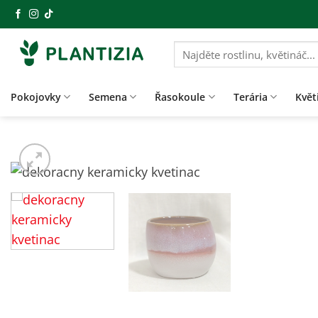
Přeskočit
na
obsah
Hledat:
Pokojovky
Semena
Řasokoule
Terária
Květ