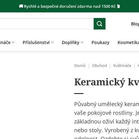
🚚 Rychlé a bezpečné doručení zdarma nad 1500 Kč 🪴
Blo
ináče
Příslušenství
Doplňky
Poukazy
Kosmetik
Domů
|
Obchod
|
Květináče
|
Keramický kv
Půvabný umělecký keram
vaše pokojové rostliny. J
základnou oživí každý int
nebo stoly. Vyrobený z k
odolnost. Ozdobte si sv