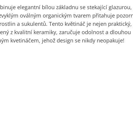
nuje elegantní bílou základnu se stekající glazurou,
ezvyklým oválným organickým tvarem přitahuje pozorn
ostlin a sukulentů. Tento květináč je nejen praktický, 
obený z kvalitní keramiky, zaručuje odolnost a dlouhou
ným kvetináčem, jehož design se nikdy neopakuje!