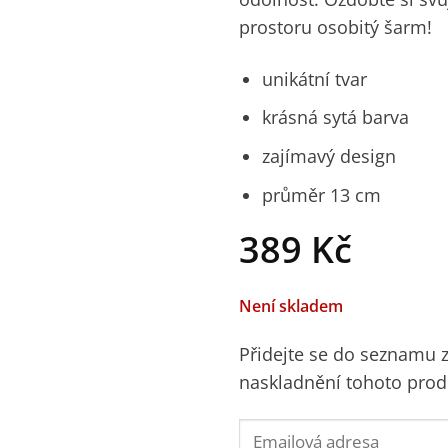
prostoru osobitý šarm!
unikátní tvar
krásná sytá barva
zajímavý design
průměr 13 cm
389
Kč
Není skladem
Přidejte se do seznamu
naskladnění tohoto prod
Enter