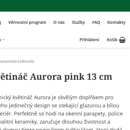
g
Věrnostní program
O nás
Služby
FAQ
Kontakty
a
Přihlášení
Košík
Keramické květináče
ětináč Aurora pink 13 cm
ický květináč Aurora je skvělým doplňkem pro
eho jedinečný design se stekající glazurou a bílou
eriér. Perfektně se hodí na okenní parapety, police
valitní keramiky, zaručuje dlouhou životnost a
ůj domov tímto originálním květináčem, který dodá