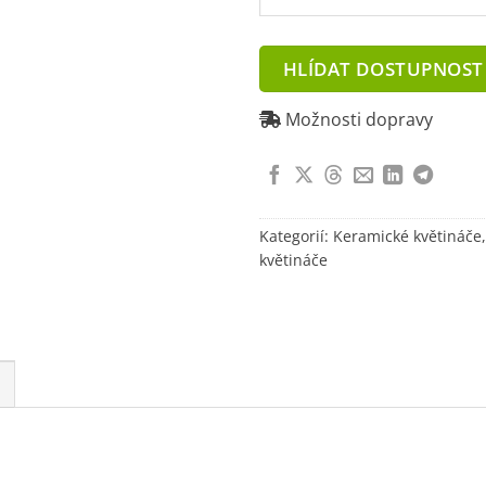
your
email
address
HLÍDAT DOSTUPNOST
to
join
Možnosti dopravy
the
waitlist
for
this
Kategorií:
Keramické květináče
product
květináče