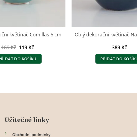
ční květináč Comillas 6 cm
Oblý dekorační květináč N
Původní
Aktuální
169
Kč
119
Kč
389
Kč
cena
cena
byla:
je:
PŘIDAT DO KOŠÍKU
PŘIDAT DO KOŠÍK
169 Kč.
119 Kč.
Užitečné linky
Obchodní podmínky