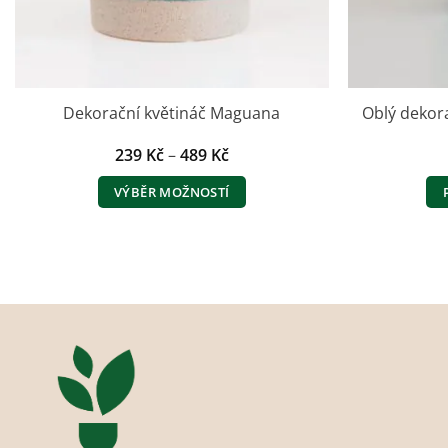
Dekorační květináč Maguana
Oblý dekora
Rozpětí
239
Kč
–
489
Kč
cen:
239 Kč
VÝBĚR MOŽNOSTÍ
až
489 Kč
Tento
produkt
má
více
variant.
Možnosti
lze
vybrat
na
stránce