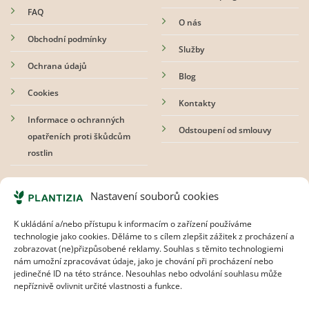
FAQ
O nás
Obchodní podmínky
Služby
Ochrana údajů
Blog
Cookies
Kontakty
Informace o ochranných
Odstoupení od smlouvy
opatřeních proti škůdcům
rostlin
Přihlaste se k odběru newsletteru
Nastavení souborů cookies
K ukládání a/nebo přístupu k informacím o zařízení používáme
technologie jako cookies. Děláme to s cílem zlepšit zážitek z procházení a
zobrazovat (ne)přizpůsobené reklamy. Souhlas s těmito technologiemi
Souhlasím s
pravidly ochrany osobních údajů.
nám umožní zpracovávat údaje, jako je chování při procházení nebo
jedinečné ID na této stránce. Nesouhlas nebo odvolání souhlasu může
nepříznivě ovlivnit určité vlastnosti a funkce.