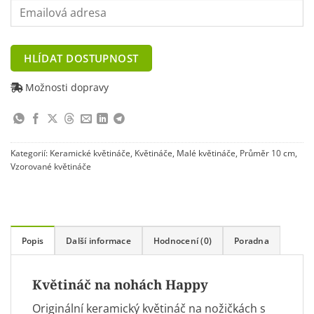
Enter
your
email
address
HLÍDAT DOSTUPNOST
to
join
Možnosti dopravy
the
waitlist
for
this
Kategorií:
Keramické květináče
,
Květináče
,
Malé květináče
,
Průměr 10 cm
,
product
Vzorované květináče
Popis
Další informace
Hodnocení (0)
Poradna
Květináč na nohách Happy
Originální keramický květináč na nožičkách s