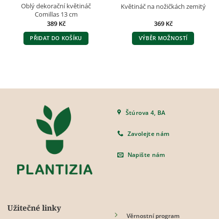
Oblý dekorační květináč
Květináč na nožičkách zemitý
Comillas 13 cm
389
Kč
369
Kč
PŘIDAT DO KOŠÍKU
VÝBĚR MOŽNOSTÍ
Tento
produkt
má
více
variant.
Možnosti
lze
Štúrova 4, BA
vybrat
na
Zavolejte nám
stránce
produktu
Napište nám
Užitečné linky
Věrnostní program