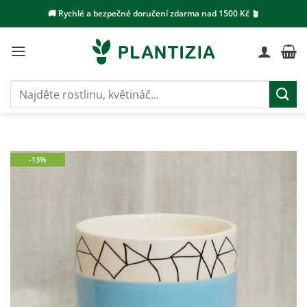
Přeskočit
🚚 Rychlé a bezpečné doručení zdarma nad 1500 Kč 🪴
na
obsah
Hledat:
-13%