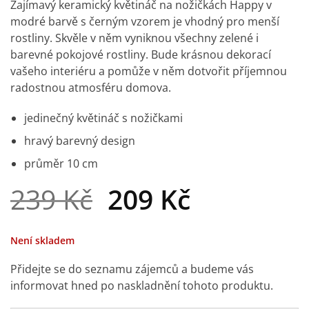
Zajímavý keramický květináč na nožičkách Happy v
modré barvě s černým vzorem je vhodný pro menší
rostliny. Skvěle v něm vyniknou všechny zelené i
barevné pokojové rostliny. Bude krásnou dekorací
vašeho interiéru a pomůže v něm dotvořit příjemnou
radostnou atmosféru domova.
jedinečný květináč s nožičkami
hravý barevný design
průměr 10 cm
Původní
Aktuální
239
Kč
209
Kč
cena
cena
byla:
je:
Není skladem
239 Kč.
209 Kč.
Přidejte se do seznamu zájemců a budeme vás
informovat hned po naskladnění tohoto produktu.