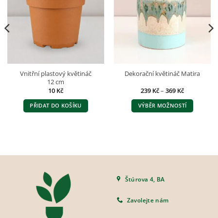
Vnitřní plastový květináč
Dekorační květináč Matira
12 cm
Rozpětí
10
Kč
239
Kč
–
369
Kč
cen:
239 Kč
PŘIDAT DO KOŠÍKU
VÝBĚR MOŽNOSTÍ
až
369 Kč
Tento
produkt
má
více
variant.
Možnosti
lze
Štúrova 4, BA
vybrat
na
Zavolejte nám
stránce