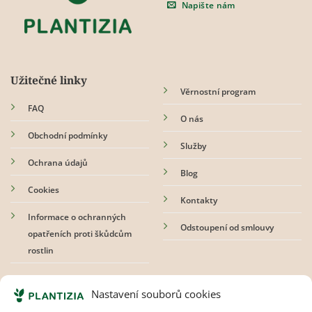
produktu
Napište nám
Užitečné linky
Věrnostní program
FAQ
O nás
Obchodní podmínky
Služby
Ochrana údajů
Blog
Cookies
Kontakty
Informace o ochranných
Odstoupení od smlouvy
opatřeních proti škůdcům
rostlin
Přihlaste se k odběru newsletteru
Nastavení souborů cookies