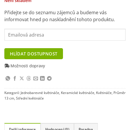
Není skladem
Přidejte se do seznamu zájemců a budeme vás
informovat hned po naskladnění tohoto produktu.
Enter
your
email
address
HLÍDAT DOSTUPNOST
to
join
Možnosti dopravy
the
waitlist
for
this
Kategorií:
Jednobarevné květináče
,
Keramické květináče
,
Květináče
,
Průměr
product
13 cm
,
Střední květináče
Další informace
Hodnocení (0)
Poradna