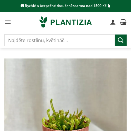
Přeskočit
🚚 Rychlé a bezpečné doručení zdarma nad 1500 Kč 🪴
na
obsah
Hledat: