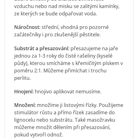
vzduchu nebo nad misku se zalitými kamínky,
ze kterých se bude odpařovat voda.
Náročnost:
střední, vhodná pro pozorné
začátečníky i pro zkušenější pěstitele.
Substrát a přesazování:
přesazujeme na jaře
jednou za 1-3 roky do čisté rašeliny (kyselé
půdy), kterou smícháme s křemičitým pískem v
poměru 2:1. Můžeme přimíchat i trochu
perlitu.
Hnojení:
hnojivo aplikovat nemusíme.
Množení:
množíme ji listovými řízky. Použijeme
stimulátor růstu a přímo řízek zasadíme do
lignocelu nebo substrátu. Také masožravku
můžeme množit dělením při přesazování,
pokud vytvoří odnož.