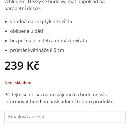
vzhledem. Hezky se bude vyjímat například na
parapetní desce.
vhodná na rozptýlené světlo
oblíbená u dětí
bezpečná pro děti a domácí zvířata
průměr květináče 8,5 cm
239
Kč
Není skladem
Přidejte se do seznamu zájemců a budeme vás
informovat hned po naskladnění tohoto produktu.
Enter
your
email