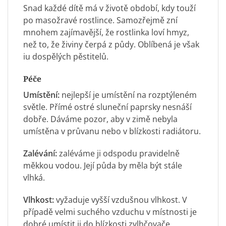
Snad každé dítě má v životě období, kdy touží
po masožravé rostlince. Samozřejmě zní
mnohem zajímavější, že rostlinka loví hmyz,
než to, že živiny čerpá z půdy. Oblíbená je však
iu dospělých pěstitelů.
Péče
Umístění:
nejlepší je umístění na rozptýleném
světle. Přímé ostré sluneční paprsky nesnáší
dobře. Dáváme pozor, aby v zimě nebyla
umístěna v průvanu nebo v blízkosti radiátoru.
Zalévání:
zaléváme ji odspodu pravidelně
měkkou vodou. Její půda by měla být stále
vlhká.
Vlhkost:
vyžaduje vyšší vzdušnou vlhkost. V
případě velmi suchého vzduchu v místnosti je
dobré umístit ji do blízkosti zvlhčovače