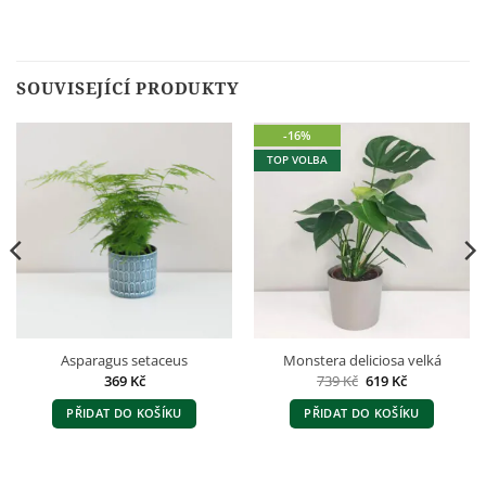
SOUVISEJÍCÍ PRODUKTY
-16%
TOP VOLBA
Asparagus setaceus
Monstera deliciosa velká
Původní
Aktuální
369
Kč
739
Kč
619
Kč
cena
cena
byla:
je:
PŘIDAT DO KOŠÍKU
PŘIDAT DO KOŠÍKU
739 Kč.
619 Kč.