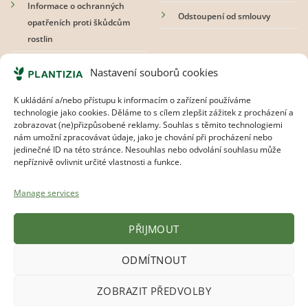
Informace o ochranných
Odstoupení od smlouvy
opatřeních proti škůdcům
rostlin
Nastavení souborů cookies
Přihlaste se k odběru newsletteru
K ukládání a/nebo přístupu k informacím o zařízení používáme
technologie jako cookies. Děláme to s cílem zlepšit zážitek z procházení a
zobrazovat (ne)přizpůsobené reklamy. Souhlas s těmito technologiemi
nám umožní zpracovávat údaje, jako je chování při procházení nebo
Souhlasím s
pravidly ochrany osobních údajů.
jedinečné ID na této stránce. Nesouhlas nebo odvolání souhlasu může
nepříznivě ovlivnit určité vlastnosti a funkce.
Manage services
PŘIJMOUT
ODMÍTNOUT
Visa
MasterCard
Apple
Google
Bank
ZOBRAZIT PŘEDVOLBY
Pay
Pay
Transfer