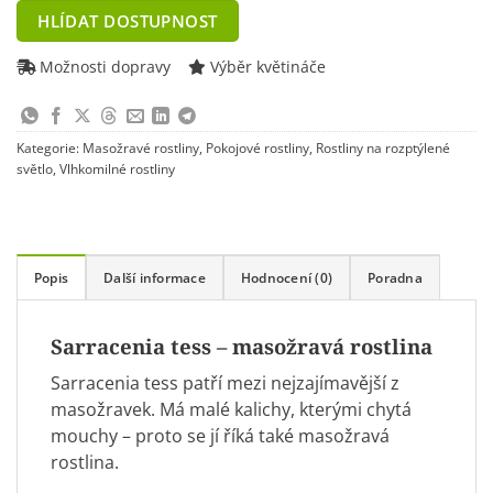
address
HLÍDAT DOSTUPNOST
to
join
Možnosti dopravy
Výběr květináče
the
waitlist
for
Kategorie:
Masožravé rostliny
,
Pokojové rostliny
,
Rostliny na rozptýlené
this
světlo
,
Vlhkomilné rostliny
product
Popis
Další informace
Hodnocení (0)
Poradna
Sarracenia tess – masožravá rostlina
Sarracenia tess patří mezi nejzajímavější z
masožravek. Má malé kalichy, kterými chytá
mouchy – proto se jí říká také masožravá
rostlina.