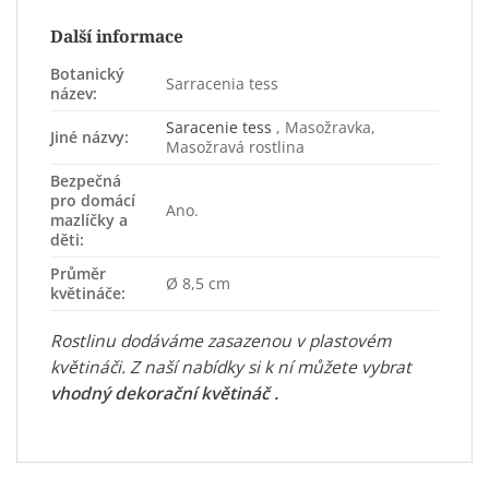
Další informace
Botanický
Sarracenia tess
název:
Saracenie tess
, Masožravka,
Jiné názvy:
Masožravá rostlina
Bezpečná
pro domácí
Ano.
mazlíčky a
děti:
Průměr
Ø 8,5 cm
květináče:
Rostlinu dodáváme zasazenou v plastovém
květináči. Z naší nabídky si k ní můžete vybrat
vhodný dekorační květináč
.