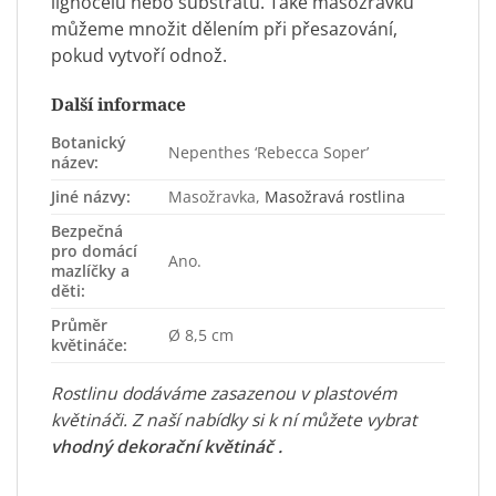
lignocelu nebo substrátu. Také masožravku
můžeme množit dělením při přesazování,
pokud vytvoří odnož.
Další informace
Botanický
Nepenthes ‘Rebecca Soper’
název:
Jiné názvy:
Masožravka,
Masožravá rostlina
Bezpečná
pro domácí
Ano.
mazlíčky a
děti:
Průměr
Ø 8,5 cm
květináče:
Rostlinu dodáváme zasazenou v plastovém
květináči. Z naší nabídky si k ní můžete vybrat
vhodný dekorační květináč
.