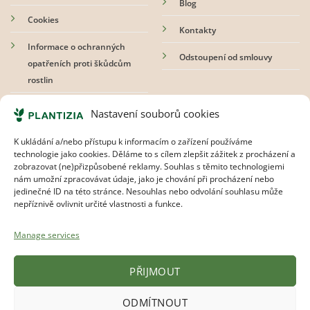
Blog
Cookies
Kontakty
Informace o ochranných
Odstoupení od smlouvy
opatřeních proti škůdcům
rostlin
Nastavení souborů cookies
Přihlaste se k odběru newsletteru
K ukládání a/nebo přístupu k informacím o zařízení používáme
technologie jako cookies. Děláme to s cílem zlepšit zážitek z procházení a
zobrazovat (ne)přizpůsobené reklamy. Souhlas s těmito technologiemi
nám umožní zpracovávat údaje, jako je chování při procházení nebo
Souhlasím s
pravidly ochrany osobních údajů.
jedinečné ID na této stránce. Nesouhlas nebo odvolání souhlasu může
nepříznivě ovlivnit určité vlastnosti a funkce.
Manage services
PŘIJMOUT
ODMÍTNOUT