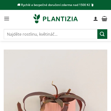
Přeskočit
🚚 Rychlé a bezpečné doručení zdarma nad 1500 Kč 🪴
na
obsah
Hledat: