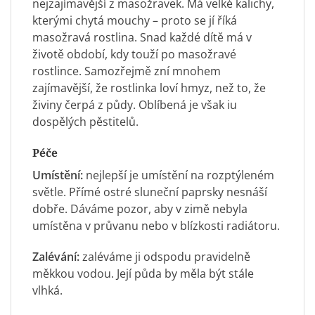
nejzajímavější z masožravek. Má velké kalichy,
kterými chytá mouchy – proto se jí říká
masožravá rostlina. Snad každé dítě má v
životě období, kdy touží po masožravé
rostlince. Samozřejmě zní mnohem
zajímavější, že rostlinka loví hmyz, než to, že
živiny čerpá z půdy. Oblíbená je však iu
dospělých pěstitelů.
Péče
Umístění:
nejlepší je umístění na rozptýleném
světle. Přímé ostré sluneční paprsky nesnáší
dobře. Dáváme pozor, aby v zimě nebyla
umístěna v průvanu nebo v blízkosti radiátoru.
Zalévání:
zaléváme ji odspodu pravidelně
měkkou vodou. Její půda by měla být stále
vlhká.