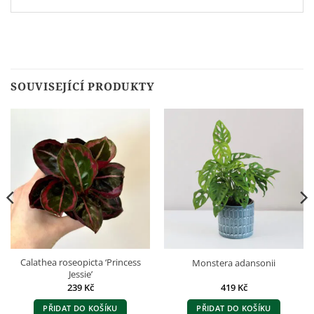
SOUVISEJÍCÍ PRODUKTY
Calathea roseopicta ‘Princess
Monstera adansonii
Jessie’
239
Kč
419
Kč
PŘIDAT DO KOŠÍKU
PŘIDAT DO KOŠÍKU