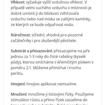
Vlhkost:
vyžaduje vyšší vzdušnou vlhkost. V
případě velmi suchého vzduchu v místnosti je
dobré umístit ji do blízkosti zvlhčovače
vzduchu nebo nad misku se zalitými kamínky,
ze kterých se bude odpařovat voda.
Náročnost:
střední, vhodná pro pozorné
začátečníky i pro zkušenější pěstitele.
Substrát a přesazování:
přesazujeme na jaře
jednou za 1-3 roky do čisté rašeliny (kyselé
půdy), kterou smícháme s křemičitým pískem v
poměru 2:1. Můžeme přimíchat i trochu
perlitu.
Hnojení:
hnojivo aplikovat nemusíme.
Množení:
množíme ji listovými řízky. Použijeme
stimulátor růstu a přímo řízek zasadíme do