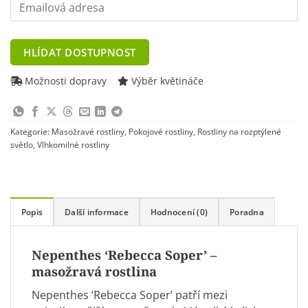
Enter
your
email
address
HLÍDAT DOSTUPNOST
to
join
Možnosti dopravy
Výběr květináče
the
waitlist
for
Kategorie:
Masožravé rostliny
,
Pokojové rostliny
,
Rostliny na rozptýlené
this
světlo
,
Vlhkomilné rostliny
product
Popis
Další informace
Hodnocení (0)
Poradna
Nepenthes ‘Rebecca Soper’ –
masožravá rostlina
Nepenthes ‘Rebecca Soper’ patří mezi