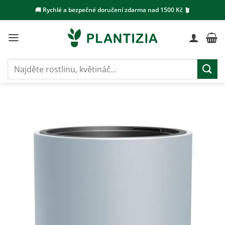
Přeskočit
🚚 Rychlé a bezpečné doručení zdarma nad 1500 Kč 🪴
na
obsah
Hledat: