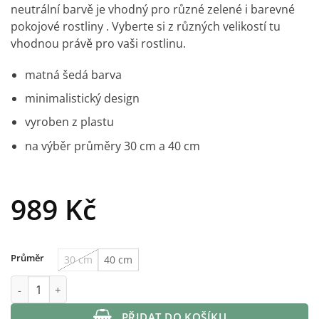
neutrální barvě je vhodný pro různé zelené i barevné
pokojové rostliny
. Vyberte si z různých velikostí tu
vhodnou právě pro vaši rostlinu.
matná šedá barva
minimalistický design
vyroben z plastu
na výběr průměry 30 cm a 40 cm
989
Kč
Průměr
30 cm
40 cm
Plastový květináč s vkladem Cylindr šedý množství
PŘIDAT DO KOŠÍKU