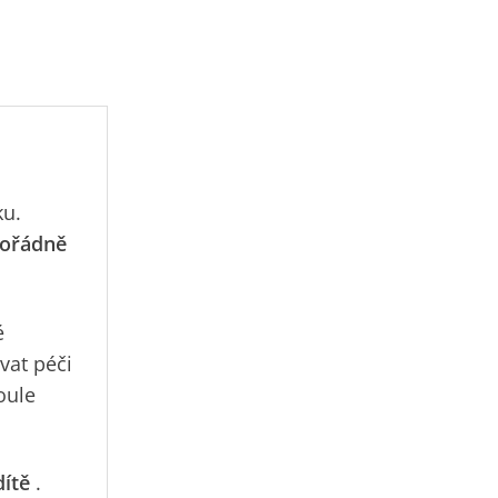
ku.
ořádně
é
vat péči
oule
dítě
.