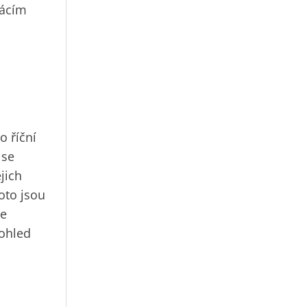
mácím
o říční
 se
ejich
oto jsou
se
pohled