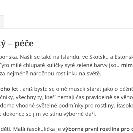
ý – péče
onska. Našli se také na Islandu, ve Skotsku a Estons
to milé chlupaté kuličky sytě zelené barvy jsou
mim
za nejméně náročnou rostlinku na světě.
noho let
, aniž byste se o ně museli starat jako o běžn
čníky, všechny ty, kteří nemají čas pravidelně se věno
ají doma vhodné světelné podmínky pro rostliny. Řasok
e dokonce se jim ve stínu výborně daří.
dětí. Malá řasokulička je
výborná první rostlina pro 