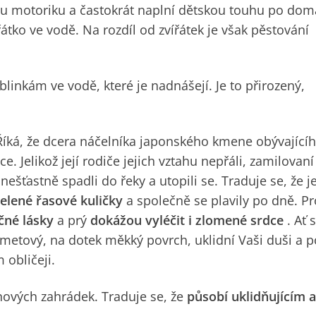
ou motoriku a častokrát naplní dětskou touhu po do
átko ve vodě. Na rozdíl od zvířátek je však pěstování
blinkám ve vodě, které je nadnášejí. Je to přirozený,
Říká, že dcera náčelníka japonského kmene obývajícíh
 Jelikož její rodiče jejich vztahu nepřáli, zamilovaní
 nešťastně spadli do řeky a utopili se. Traduje se, že j
elené řasové kuličky
a společně se plavily po dně. Pr
čné lásky
a prý
dokážou vyléčit i zlomené srdce
. Ať 
ametový, na dotek měkký povrch, uklidní Vaši duši a 
obličeji.
nových zahrádek. Traduje se, že
působí uklidňujícím a