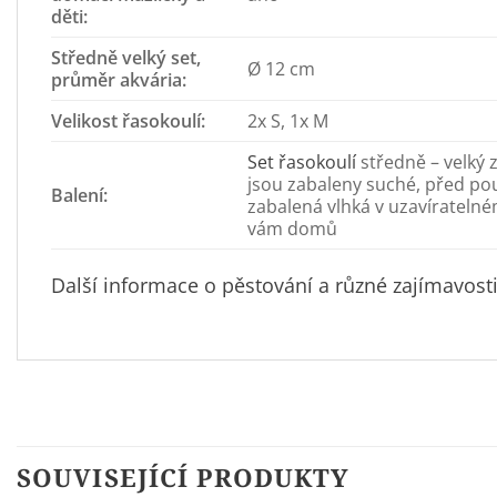
děti:
Středně velký set,
Ø 12 cm
průměr akvária:
Velikost řasokoulí:
2x S, 1x M
Set řasokoulí
středně – velký 
jsou zabaleny suché, před po
Balení:
zabalená vlhká v uzavírateln
vám domů
Další informace o pěstování a různé zajímavos
SOUVISEJÍCÍ PRODUKTY