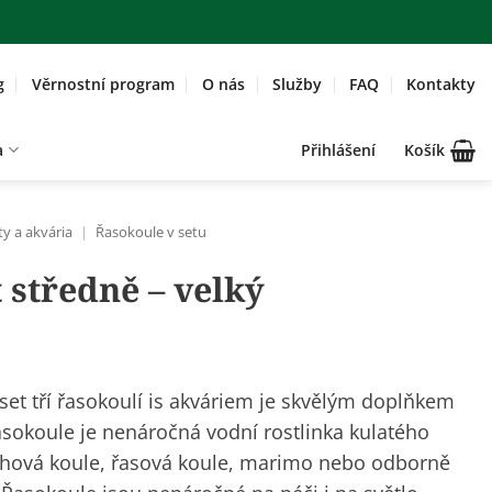
g
Věrnostní program
O nás
Služby
FAQ
Kontakty
a
Přihlášení
Košík
ty a akvária
|
Řasokoule v setu
 středně – velký
set tří řasokoulí is akváriem je skvělým doplňkem
sokoule je nenáročná vodní rostlinka kulatého
mechová koule, řasová koule, marimo nebo odborně