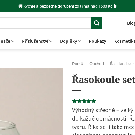
🚚 Rychlé a bezpečné doručení zdarma nad 1500 Kč 🪴
Blo
ináče
Příslušenství
Doplňky
Poukazy
Kosmetik
Domů
|
Obchod
|
Řasokoule, se
Řasokoule set
Hodnoceno
1
Výhodný středně – velký 
5
z 5 na
do každé domácnosti. Řa
základě
hodnocení
tvaru. Říká se jí také 
zákazníka