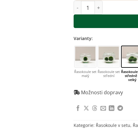
Řasokoule set středně - ve
Varianty:
Řasokoule set
Řasokoule set
Řasokoule
malý
střední
středně
velký
Možnosti dopravy
Kategorie:
Řasokoule v setu
,
Řa