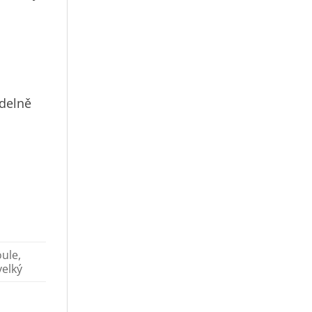
idelně
ule,
velký