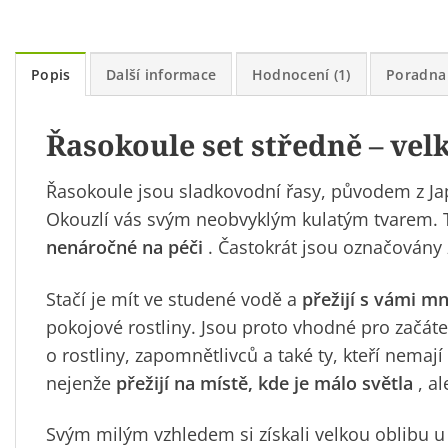
Popis
Další informace
Hodnocení (1)
Poradna
Řasokoule set středně – velk
Řasokoule
jsou sladkovodní řasy, původem z Jap
Okouzlí vás svým neobvyklým kulatým tvarem. Ty
nenáročné na péči
. Častokrát jsou označovány 
Stačí je mít ve studené vodě a
přežijí s vámi m
pokojové rostliny. Jsou proto vhodné pro začáte
o rostliny, zapomnětlivců a také ty, kteří nem
nejenže
přežijí na místě, kde je málo světla
, al
Svým milým vzhledem si získali velkou oblibu u 