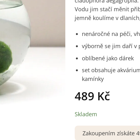
cladophora aegagropila. 
Vodu jim stačí měnit při
jemně koulíme v dlaních, 
nenáročné na péči, vh
výborně se jim daří v 
oblíbené jako dárek
set obsahuje akvárium
kamínky
489
Kč
Skladem
Zakoupením získáte 49