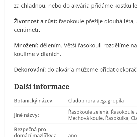
za chladnou, nebo do akvária přidáme kostku le
Životnost a růst:
řasokoule přežije dlouhá léta, 
centimetr.
Množení:
dělením. Větší řasokouli rozdělíme na
koulíme v dlaních.
Dekorování:
do akvária můžeme přidat
dekorač
Další informace
Botanický název:
Cladophora
aegagropila
Řasokoule zelená, Řasokoule 
Jiné názvy:
Mechová koule, Řasokulka, Cla
Bezpečná pro
domácí mazlíčky a
ano