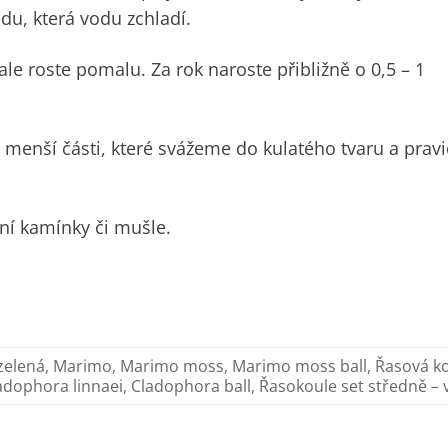
du, která vodu zchladí.
ale roste pomalu. Za rok naroste přibližně o 0,5 – 1
 menší části, které svážeme do kulatého tvaru a prav
ní kamínky
či mušle.
zelená, Marimo, Marimo moss, Marimo moss ball, Řasová ko
dophora linnaei, Cladophora ball, Řasokoule set středně – 