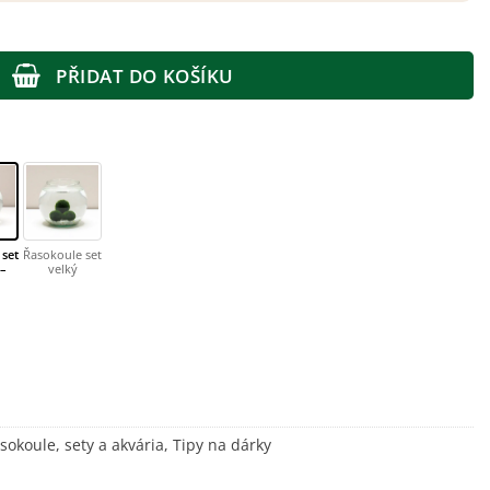
lký množství
PŘIDAT DO KOŠÍKU
 set
Řasokoule set
 –
velký
sokoule, sety a akvária
,
Tipy na dárky