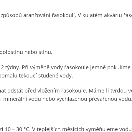
 způsobů aranžování řasokoulí. V kulatém akváriu řa
polostínu nebo stínu.
 2 týdny. Při výměně vody řasokoule jemně pokulíme
pomalu tekoucí studené vody.
at odstát před vložením řasokoule. Máme-li tvrdou v
 či minerální vodu nebo vychlazenou převařenou vodu
 10 – 30 °C. V teplejších měsících vyměňujeme vodu 