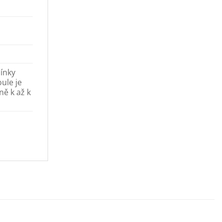
mínky
ule je
ě k až k