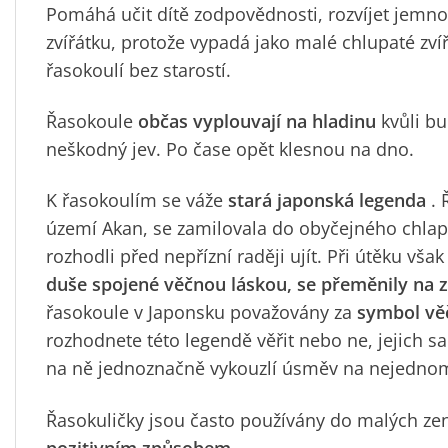
Pomáhá učit dítě zodpovědnosti, rozvíjet jemn
zvířátku, protože vypadá jako malé chlupaté zvíř
řasokoulí bez starostí.
Řasokoule
občas vyplouvají na hladinu
kvůli bu
neškodný jev. Po čase opět klesnou na dno.
K řasokoulím se váže
stará japonská legenda
. 
území Akan, se zamilovala do obyčejného chlapce.
rozhodli před nepřízní raději ujít. Při útěku však
duše spojené věčnou láskou, se přeměnily na z
řasokoule v Japonsku považovány za
symbol vě
rozhodnete této legendě věřit nebo ne, jejich s
na ně jednoznačně vykouzlí úsměv na nejednom 
Řasokuličky jsou často používány do malých ze
pozitivním způsobem
.