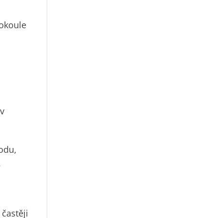
sokoule
 v
odu,
.
častěji