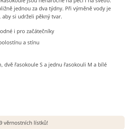
Řasokoule jsou nenáročné na péči i na světlo.
bližně jednou za dva týdny. Při výměně vody je
aby si udrželi pěkný tvar.
odné i pro začátečníky
polostínu a stínu
, dvě řasokoule S a jednu řasokouli M a bílé
 věrnostních lístků!