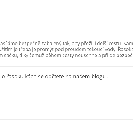
zasíláme bezpečně zabalený tak, aby přežil i delší cestu. Ka
užitím je třeba je promýt pod proudem tekoucí vody. Řasoko
ém sáčku, díky čemuž během cesty neuschne a přijde bezpečn
ti o řasokulkách se dočtete na našem
blogu
.