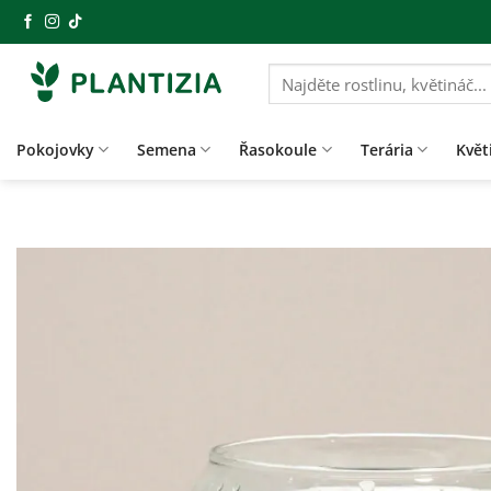
Přeskočit
na
obsah
Hledat:
Pokojovky
Semena
Řasokoule
Terária
Květ