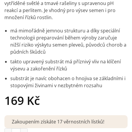
hodnocení
vytříděné světlé a tmavé rašeliny s upravenou pH
zákazníka
reakcí a perlitem. Je vhodný pro výsev semen i pro
množení řízků rostlin.
má mimořádně jemnou strukturu a díky speciální
technologii preparování během výroby zaručuje
nižší riziko výskytu semen pleveů, původců chorob a
půdních škůdců
takto upravený substrát má příznivý vliv na klíčení
výsevu a zakořenění řízků
substrát je navíc obohacen o hnojiva se základními i
stopovými živinami v nezbytném rozsahu
169
Kč
Zakoupením získáte 17 věrnostních lístků!
Substrát Profík pro výsev a množení 15 l množství