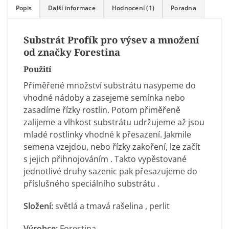
Popis
Další informace
Hodnocení (1)
Poradna
Substrát Profík pro výsev a množení
od značky Forestina
Použití
Přiměřené množství substrátu nasypeme do
vhodné nádoby a zasejeme semínka nebo
zasadíme řízky rostlin. Potom přiměřeně
zalijeme a vlhkost substrátu udržujeme až jsou
mladé rostlinky vhodné k přesazení. Jakmile
semena vzejdou, nebo řízky zakoření, lze začít
s jejich
přihnojováním
. Takto vypěstované
jednotlivé druhy sazenic pak přesazujeme do
příslušného speciálního
substrátu
.
Složení:
světlá a tmavá
rašelina
, perlit
Výrobce:
Forestina