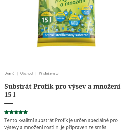
Domů
|
Obchod
|
Příslušenství
Substrát Profík pro výsev a množení
15 l
Hodnoceno
1
Tento kvalitní substrát Profík je určen speciálně pro
5
z 5 na
výsevy a množení rostlin. Je připraven ze směsi
základě