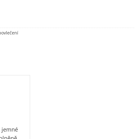
povlečení
k jemné
volněně,