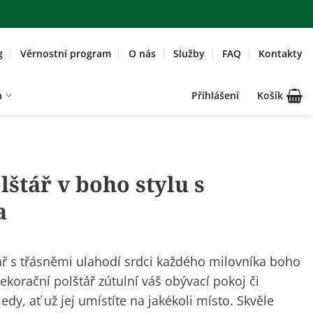
g
Věrnostní program
O nás
Služby
FAQ
Kontakty
a
Přihlášení
Košík
štář v boho stylu s
a
ář s třásněmi ulahodí srdci každého milovníka
boho
ekorační polštář zútulní váš obývací pokoj či
edy, ať už jej umístíte na jakékoli místo. Skvěle