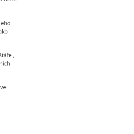
 jeho
jako
štáře
,
dních
 ve