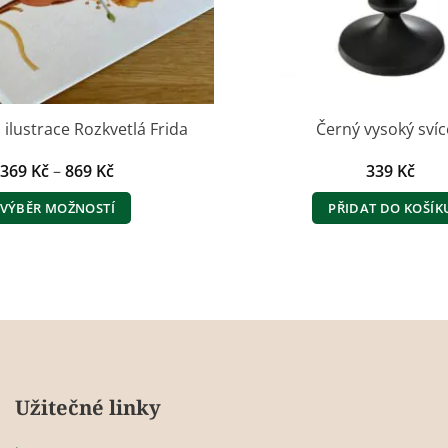
 ilustrace Rozkvetlá Frida
Černý vysoký sví
Rozpětí
369
Kč
–
869
Kč
339
Kč
cen:
369 Kč
VÝBĚR MOŽNOSTÍ
PŘIDAT DO KOŠÍK
až
869 Kč
Tento
produkt
má
více
variant.
Možnosti
lze
Užitečné linky
vybrat
na