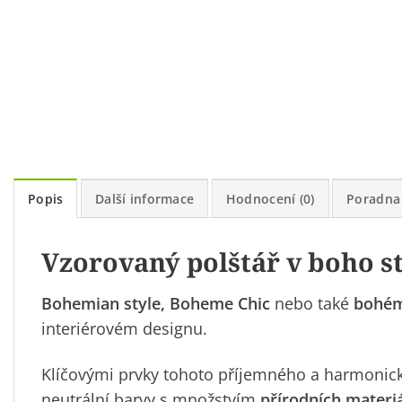
Popis
Další informace
Hodnocení (0)
Poradna
Vzorovaný polštář v boho st
Bohemian style, Boheme Chic
nebo také
bohém
interiérovém designu.
Klíčovými prvky tohoto příjemného a harmonick
neutrální barvy s množstvím
přírodních materiá