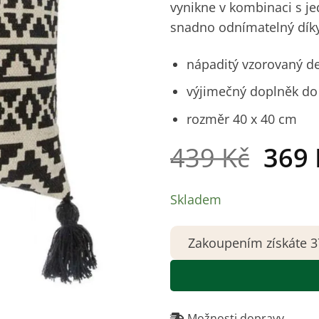
vynikne v kombinaci s je
snadno odnímatelný díky
nápaditý vzorovaný d
výjimečný doplněk do 
rozměr 40 x 40 cm
Půvo
439
Kč
369
cena
byla:
Skladem
439 
Zakoupením získáte 37
Možnosti dopravy