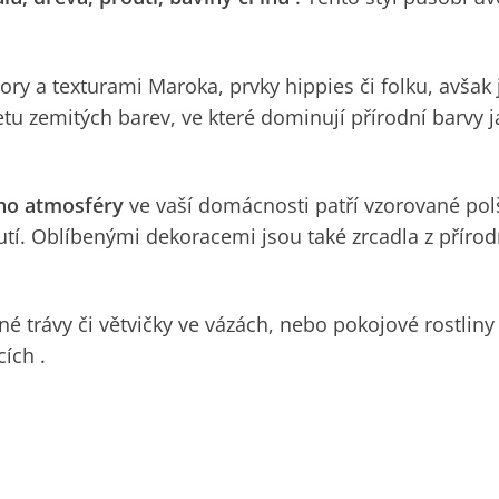
ory a texturami Maroka, prvky hippies či folku, avšak
etu zemitých barev, ve které dominují přírodní barvy 
oho atmosféry
ve vaší domácnosti patří
vzorované pol
outí. Oblíbenými dekoracemi jsou také
zrcadla z příro
é trávy či větvičky ve vázách, nebo pokojové rostliny
cích
.