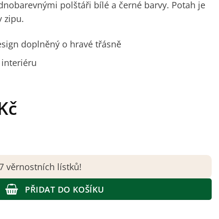
dnobarevnými polštáři bílé a černé barvy. Potah je
 zipu.
esign doplněný o hravé třásně
interiéru
dní
Aktuální
Kč
cena
je:
Kč.
369 Kč.
 věrnostních lístků!
PŘIDAT DO KOŠÍKU