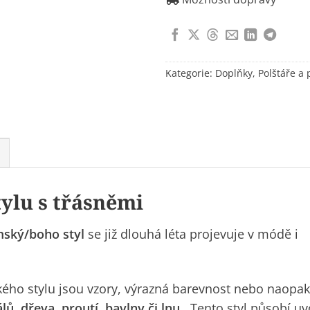
Kategorie:
Doplňky
,
Polštáře a 
ylu s třásněmi
ský/boho styl
se již dlouhá léta projevuje v módě i
ého stylu jsou vzory, výrazná barevnost nebo naopa
lů, dřeva, proutí, bavlny či lnu
. Tento styl působí u