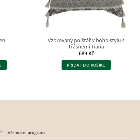
Vzorovaný polštář v boho stylu s
cen
třásněmi Tiana
689
Kč
U
PŘIDAT DO KOŠÍKU
Věrnostní program