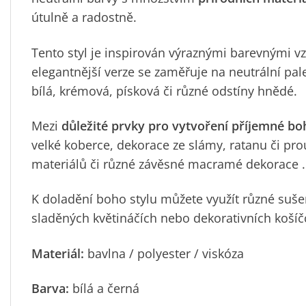
útulně a radostně.
Tento styl je inspirován výraznými barevnými vz
elegantnější verze se zaměřuje na neutrální pal
bílá, krémová, písková či různé odstíny hnědé.
Mezi
důležité prvky pro vytvoření příjemné b
velké koberce,
dekorace
ze slámy, ratanu či pr
materiálů
či různé závěsné
macramé dekorace
.
K doladění boho stylu můžete využít různé sušen
sladěných květináčích nebo
dekorativních košíč
Materiál:
bavlna / polyester / viskóza
Barva:
bílá a černá