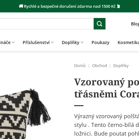
🚚 Rychlé a bezpečné doručení zdarma nad 1500 Kč 🪴
Blo
ináče
Příslušenství
Doplňky
Poukazy
Kosmetik
Domů
|
Obchod
|
Doplňky
Vzorovaný pol
třásněmi Cor
Výrazný vzorovaný polšt
stylu
. Tento černo-bílá d
ložnici. Bude poutat pohl