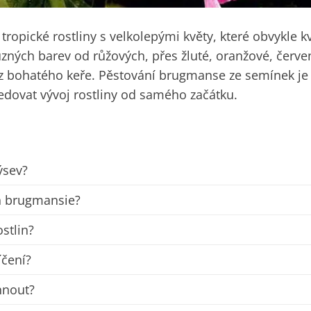
ropické rostliny s velkolepými květy, které obvykle k
ných barev od růžových, přes žluté, oranžové, červen
í z bohatého keře. Pěstování brugmanse ze semínek je
edovat vývoj rostliny od samého začátku.
ýsev?
en brugmansie?
stlin?
íčení?
hnout?