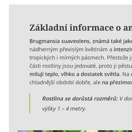
Základní informace o a
Brugmansia suaveolens
, známá také jak
nádherným převislým květinám a
intenzi
tropických i mírných pásmech. Přestože j
části rostliny jsou jedovaté, proto ji pě
milují teplo, vlhko a dostatek světla
. Na 
chladnější období dobře, ale
na přezimov
Rostlina se dorůstá rozměrů:
V do
výšky 1 – 4 metry.