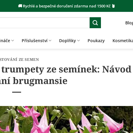
🚚 Rychlé a bezpečné doručení zdarma nad 1500 Kč 🪴
Blo
ináče
Příslušenství
Doplňky
Poukazy
Kosmetik
STOVÁNÍ ZE SEMEN
 trumpety ze semínek: Návod
ání brugmansie