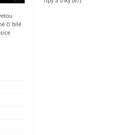
Tipy a triky
(67)
vetou
é či bílé
 sice