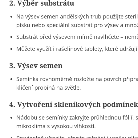
2. Výběr substrátu
Na výsev semen andělských trub použijte steriln
písku nebo speciální
substrát pro výsev a mno
Substrát před výsevem mírně navlhčete – neměl
Můžete využít i
rašelinové tablety
, které udržuj
3. Výsev semen
Semínka rovnoměrně rozložte na povrch připrav
klíčení probíhá na světle.
4. Vytvoření skleníkových podmínek
Nádobu se semínky zakryjte průhlednou fólií, sk
mikroklima s vysokou vlhkostí.
Pravidelně větrejte, abyste zabránili vzniku plís