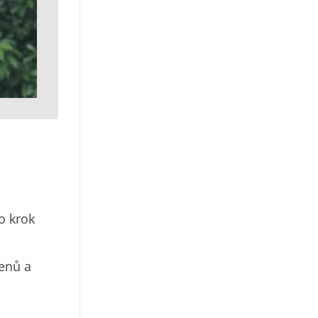
o krok
řenů a