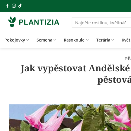
Přeskočit
na
obsah
Hledat:
Pokojovky
Semena
Řasokoule
Terária
Květ
PĚ
Jak vypěstovat Andělské
pěstov