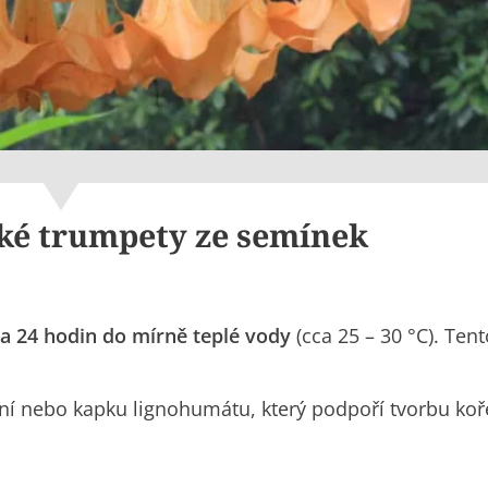
ké trumpety ze semínek
a 24 hodin do mírně teplé vody
(cca 25 – 30 °C). Tent
čení nebo kapku lignohumátu, který podpoří tvorbu ko