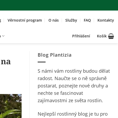
g
Věrnostní program
O nás
Služby
FAQ
Kontakty
a
Přihlášení
Košík
Blog Plantizia
 na
S námi vám rostliny budou dělat
radost. Naučte se o ně správně
postarat, poznejte nové druhy a
nechte se fascinovat
zajímavostmi ze světa rostlin.
Nejlepší rostlinný blog je tu pro