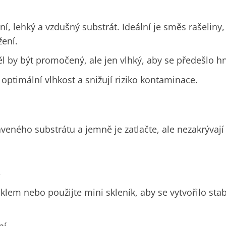
í, lehký a vzdušný substrát. Ideální je směs rašeliny, 
žení
.
 by být promočený, ale jen vlhký, aby se předešlo hn
í optimální vlhkost a snižují riziko kontaminace.
eného substrátu a jemně je zatlačte, ale nezakrývají 
lem nebo použijte mini skleník, aby se vytvořilo stab
ní.