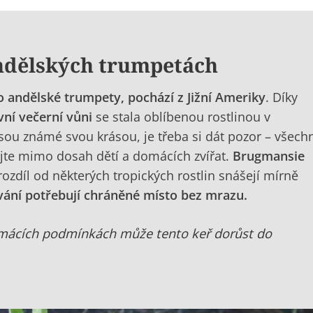
ndělských trumpetách
o andělské trumpety, pochází z Jižní Ameriky
. Díky
vní večerní vůni
se stala oblíbenou rostlinou v
sou známé svou krásou, je třeba si dát pozor – všech
stujte mimo dosah dětí a domácích zvířat.
Brugmansie
rozdíl od některých tropických rostlin snášejí mírně
ání potřebují chráněné místo bez mrazu.
mácích podmínkách může tento keř dorůst do