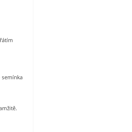
hřátím
te semínka
amžitě.