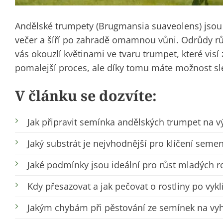
Andělské trumpety (Brugmansia suaveolens) jsou t
večer a šíří po zahradě omamnou vůni. Odrůdy růz
vás okouzlí květinami ve tvaru trumpet, které vis
pomalejší proces, ale díky tomu máte možnost sl
V článku se dozvíte:
Jak připravit semínka andělských trumpet na v
Jaký substrát je nejvhodnější pro klíčení sem
Jaké podmínky jsou ideální pro růst mladých ro
Kdy přesazovat a jak pečovat o rostliny po vykl
Jakým chybám při pěstování ze semínek na vy