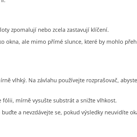
ploty zpomalují nebo zcela zastavují klíčení.
zko okna, ale mimo přímé slunce, které by mohlo pře
 mírně vlhký. Na závlahu používejte rozprašovač, abys
 fólii, mírně vysušte substrát a snižte vlhkost.
 – buďte a nevzdávejte se, pokud výsledky neuvidíte ok