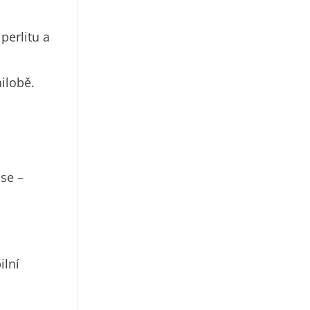
perlitu a
ilobě.
se –
ilní