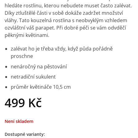
hledáte rostlinu, kterou nebudete muset často zalévat.
Díky ztluštělé části v sobě dokáže zadržet množství
vláhy. Tato kouzelná rostlina s neobvyklým vzhledem
ozvláštní váš parapet. Při dobré péči se vám odvděčí
pěknými květinami.
zalévat ho je třeba vždy, když půda pořádně
proschne
nenáročný na pěstování
netradiční sukulent
průměr květináče 10,5 cm
499
Kč
Není skladem
Dostupné varianty: