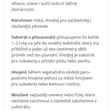
vlhkost, snese i sušší vzduch běžné
domácnosti.
Náročnost:
nízká, vhodný pro začátečníky i
zkušenější pěstitele.
Substrát a přesazování:
přesazujeme ho každé
1–2 roky na jaře do nového květináče, který má
přibližně o jeden až dva centimetry větší
průměr než ten původní. Vhodný je substrát
pro sukulenty s příměsí písku nebo perlitu.
Hnojení:
během vegetačního období (jaro–
podzim) hnojíme jednou za měsíc hnojivem
pro sukulenty nebo kvetoucí rostliny.
Množení:
nejčastěji semeny nebo řízky, které
necháme zaschnout a následně zakořeníme v
substrátu.