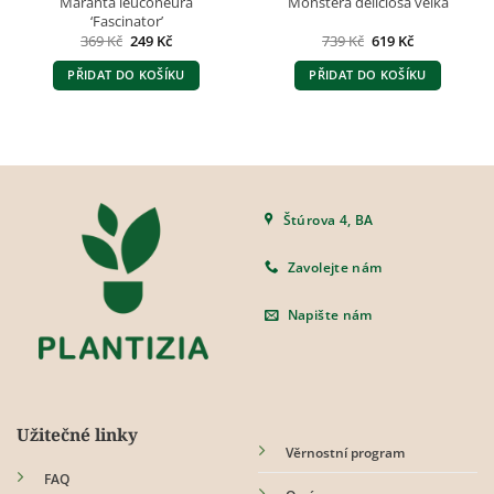
Maranta leuconeura
Monstera deliciosa velká
‘Fascinator’
Původní
Aktuální
Původní
Aktuální
369
Kč
249
Kč
739
Kč
619
Kč
cena
cena
cena
cena
byla:
je:
byla:
je:
PŘIDAT DO KOŠÍKU
PŘIDAT DO KOŠÍKU
369 Kč.
249 Kč.
739 Kč.
619 Kč.
Štúrova 4, BA
Zavolejte nám
Napište nám
Užitečné linky
Věrnostní program
FAQ