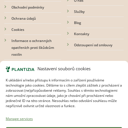
O nás
Obchodní podmínky
Služby
Ochrana údajů
Blog
Cookies
Kontakty
Informace o ochranných
Odstoupení od smlouvy
opatřeních proti škůdcům
rostlin
Nastavení souborů cookies
Přihlaste se k odběru newsletteru
K ukládání a/nebo přístupu k informacím o zařízení používáme
technologie jako cookies. Děláme to s cílem zlepšit zážitek z procházení a
zobrazovat (ne)přizpůsobené reklamy. Souhlas s těmito technologiemi
nám umožní zpracovávat údaje, jako je chování při procházení nebo
Souhlasím s
pravidly ochrany osobních údajů.
jedinečné ID na této stránce. Nesouhlas nebo odvolání souhlasu může
nepříznivě ovlivnit určité vlastnosti a funkce.
Manage services