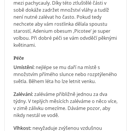
mezi pachycauly. Díky této ztluštělé části v
sobě dokáže zadržet množství vláhy a tudíž
není nutné zalévat ho často. Pokud tedy
nechcete aby vám rostlinka dělala spoustu
starostí, Adenium obesum ‚Picotee‘ je super
volbou. Při dobré péči se vám odvděčí pěknými
květinami.
Péče
Umístění:
nejlépe se mu daří na místě s
množstvím přímého slunce nebo rozptýleného
světla. Během léta ho lze letnit venku.
Zalévání:
zaléváme přibližně jednou za dva
týdny. V teplých měsících zaléváme o něco více,
v zimě zálivku omezíme. Dáváme pozor, aby
nikdy nestál ve vodě.
Vlhkost:
nevyžaduje zvýšenou vzdušnou