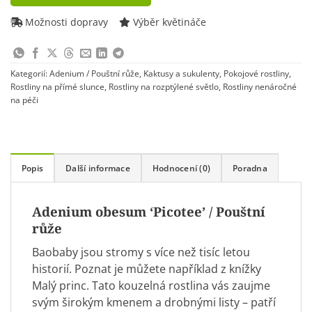
to
join
Možnosti dopravy
Výběr květináče
the
waitlist
for
Kategorií:
Adenium / Pouštní růže
,
Kaktusy a sukulenty
,
Pokojové rostliny
,
this
Rostliny na přímé slunce
,
Rostliny na rozptýlené světlo
,
Rostliny nenáročné
product
na péči
Popis
Další informace
Hodnocení (0)
Poradna
Adenium obesum ‘Picotee’ / Pouštní
růže
Baobaby jsou stromy s více než tisíc letou
historií. Poznat je můžete například z knížky
Malý princ. Tato kouzelná rostlina vás zaujme
svým širokým kmenem a drobnými listy – patří