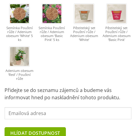
Semínka Pouštní
Semínka Pouštní
Pěstitelský set
Pěstitelský set
růže / Adenium
růže / Adenium
Pouštní růže /
Pouštní růže /
obesum ‘White’ 5
obesum ‘Basic
Adenium obesum
Adenium obesum
ks
Pink’ 5 ks
‘White’
‘Basic Pink’
Adenium obesum
‘Red’ / Pouštní
růže
Přidejte se do seznamu zájemců a budeme vás
informovat hned po naskladnění tohoto produktu.
Enter
your
email
address
HLÍDAT DOSTUPNOST