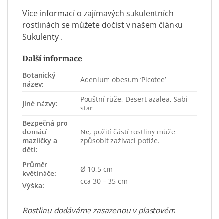
Více informací o zajímavých sukulentních
rostlinách se můžete dočíst v našem článku
Sukulenty
.
Další informace
Botanický
Adenium obesum ‘Picotee’
název:
Pouštní růže, Desert azalea, Sabi
Jiné názvy:
star
Bezpečná pro
domácí
Ne, požití částí rostliny může
mazlíčky a
způsobit zažívací potíže.
děti:
Průměr
Ø 10,5 cm
květináče:
cca 30 – 35 cm
Výška:
Rostlinu dodáváme zasazenou v plastovém