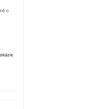
žně o
okázie