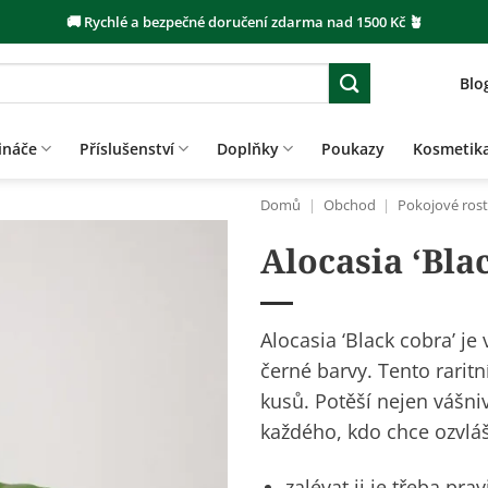
🚚 Rychlé a bezpečné doručení zdarma nad 1500 Kč 🪴
Blo
ináče
Příslušenství
Doplňky
Poukazy
Kosmetik
Domů
|
Obchod
|
Pokojové rost
Alocasia ‘Bla
Alocasia ‘Black cobra’ je 
černé barvy. Tento rari
kusů. Potěší nejen vášniv
každého, kdo chce ozvlá
zalévat ji je třeba pr