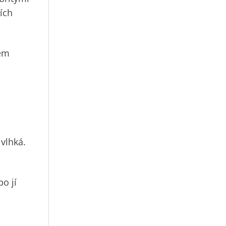
ích
ném
 vlhká.
o jí