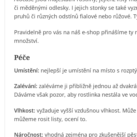
či měděnými odlesky. I jejich stonky se také v
pruhů či různých odstínů fialové nebo růžové. T
Pravidelně pro vás na náš e-shop přinášíme ty 
množství.
Péče
Umístění:
nejlepší je umístění na místo s rozpt
Zalévání:
zaléváme ji přibližně jednou až dvakrá
Dáváme však pozor, aby rostlinka nestála ve vo
Vlhkost:
vyžaduje vyšší vzdušnou vlhkost. Může 
můžeme rosit listy, ocení to.
Náročnost:
vhodná zejména pro zkušenější pěst