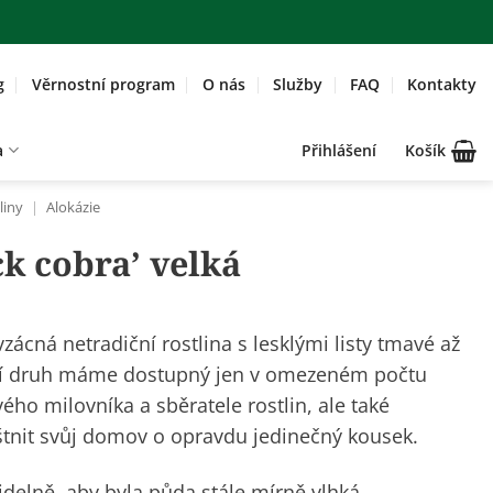
g
Věrnostní program
O nás
Služby
FAQ
Kontakty
a
Přihlášení
Košík
liny
|
Alokázie
ck cobra’ velká
vzácná netradiční rostlina s lesklými listy tmavé až
tní druh máme dostupný jen v omezeném počtu
ého milovníka a sběratele rostlin, ale také
štnit svůj domov o opravdu jedinečný kousek.
avidelně, aby byla půda stále mírně vlhká