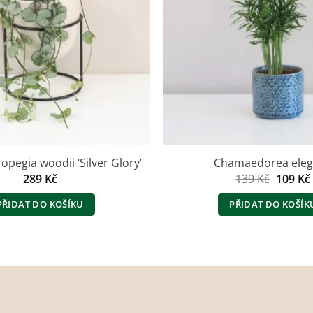
ropegia woodii ‘Silver Glory’
Chamaedorea ele
Původn
289
Kč
139
Kč
109
Kč
cena
byla:
PŘIDAT DO KOŠÍKU
PŘIDAT DO KOŠÍK
139 Kč.