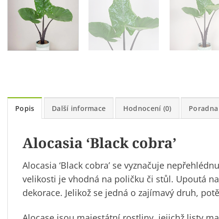
Popis
Další informace
Hodnocení (0)
Poradna
Alocasia ‘Black cobra’
Alocasia ‘Black cobra’ se vyznačuje nepřehlédn
velikosti je vhodná na poličku či stůl. Upoutá 
dekorace. Jelikož se jedná o zajímavý druh, potě
Alocase jsou majestátní rostliny, jejichž listy m