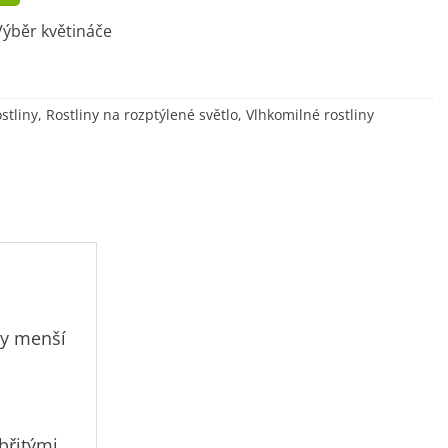
ýběr květináče
stliny
,
Rostliny na rozptýlené světlo
,
Vlhkomilné rostliny
ky menší
íbřitými