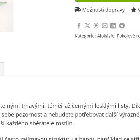
to
join
Možnosti dopravy
V
the
waitlist
for
Kategorie:
Alokázie
,
Pokojové ro
this
product
utelnými tmavými, téměř až černými lesklými listy. Dí
na sebe pozornost a nebudete potřebovat další výrazné
ší každého sběratele rostlin.
ají často zajímavou strukturu a barvu, například se stř