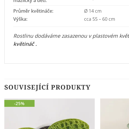
mazlíčky a děti:
Průměr květináče:
Ø 14 cm
Výška:
cca 55 – 60 cm
Rostlinu dodáváme zasazenou v plastovém květin
květináč
.
SOUVISEJÍCÍ PRODUKTY
-25%