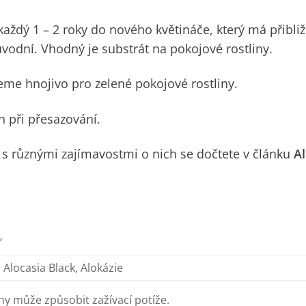
každý 1 – 2 roky do nového květináče, který má přibli
vodní. Vhodný je substrát na pokojové rostliny.
eme hnojivo pro zelené pokojové rostliny.
 při přesazování.
ně s různými zajímavostmi o nich se dočtete v článku
Al
’
 Alocasia Black, Alokázie
liny může způsobit zažívací potíže.