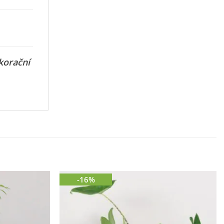
korační
-16%