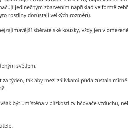
yznačují jedinečným zbarvením například ve formě zebř
yto rostliny dorůstají velkých rozměrů.
nejzajímavější sběratelské kousky, vždy jen v omeze
ýleným světlem.
t za týden, tak aby mezi zálivkami půda zůstala mírně
dě.
však být umístěna v blízkosti zvlhčovače vzduchu, neb
itele.