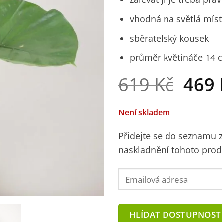
vhodná na světlá mís
sběratelský kousek
průměr květináče 14 
Půvo
619
Kč
469
cena
byla:
Není skladem
619 
Přidejte se do seznamu
naskladnění tohoto prod
Enter
your
email
address
HLÍDAT DOSTUPNOST