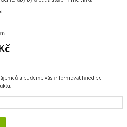
ta
cm
dní
Aktuální
Kč
cena
je:
Kč.
469 Kč.
 zájemců a budeme vás informovat hned po
uktu.