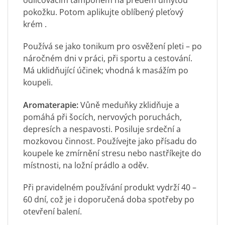
odličovacím tamponem na předem umytou
pokožku. Potom aplikujte oblíbený
pleťový
krém
.
Používá se jako tonikum pro osvěžení pleti – po
náročném dni v práci, při sportu a cestování.
Má uklidňující účinek; vhodná k masážím po
koupeli.
Aromaterapie:
Vůně meduňky zklidňuje a
pomáhá při šocích, nervových poruchách,
depresích a nespavosti. Posiluje srdeční a
mozkovou činnost. Používejte jako přísadu do
koupele ke zmírnění stresu nebo nastříkejte do
místnosti, na ložní prádlo a oděv.
Při pravidelném používání produkt vydrží 40 –
60 dní, což je i doporučená doba spotřeby po
otevření balení.