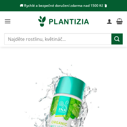
Přeskočit
🚚 Rychlé a bezpečné doručení zdarma nad 1500 Kč 🪴
na
obsah
Hledat: