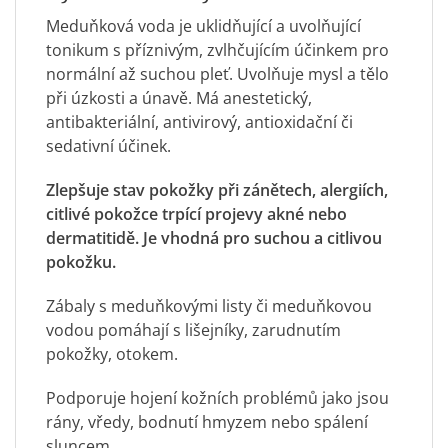
Meduňková voda je uklidňující a uvolňující
tonikum s příznivým, zvlhčujícím účinkem pro
normální až suchou pleť. Uvolňuje mysl a tělo
při úzkosti a únavě. Má anestetický,
antibakteriální, antivirový, antioxidační či
sedativní účinek.
Zlepšuje stav pokožky při zánětech, alergiích,
citlivé pokožce trpící projevy akné nebo
dermatitidě. Je vhodná pro suchou a citlivou
pokožku.
Zábaly s meduňkovými listy či meduňkovou
vodou pomáhají s lišejníky, zarudnutím
pokožky, otokem.
Podporuje hojení kožních problémů jako jsou
rány, vředy, bodnutí hmyzem nebo spálení
sluncem.