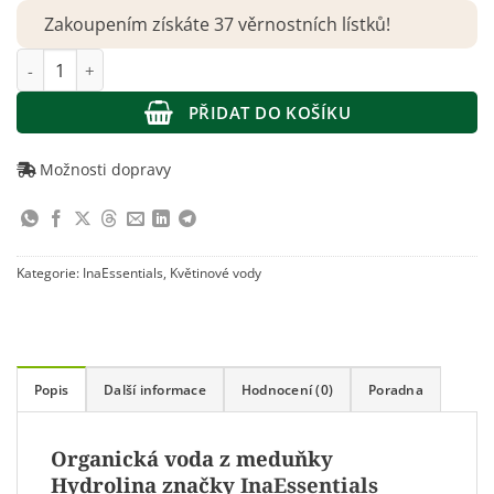
Zakoupením získáte 37 věrnostních lístků!
InaEssentials – Hydrolina organická voda z meduňky 150 ml mn
PŘIDAT DO KOŠÍKU
Možnosti dopravy
Kategorie:
InaEssentials
,
Květinové vody
Popis
Další informace
Hodnocení (0)
Poradna
Organická voda z meduňky
Hydrolina značky
InaEssentials