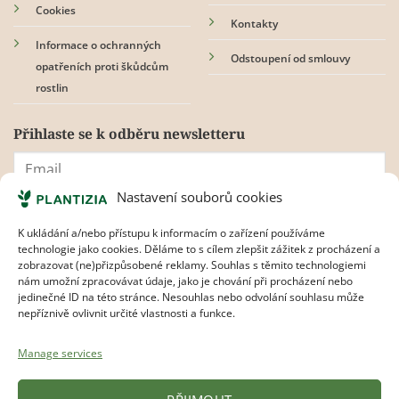
Cookies
Kontakty
Informace o ochranných
Odstoupení od smlouvy
opatřeních proti škůdcům
rostlin
Přihlaste se k odběru newsletteru
Nastavení souborů cookies
Souhlasím s
pravidly ochrany osobních údajů.
K ukládání a/nebo přístupu k informacím o zařízení používáme
technologie jako cookies. Děláme to s cílem zlepšit zážitek z procházení a
zobrazovat (ne)přizpůsobené reklamy. Souhlas s těmito technologiemi
nám umožní zpracovávat údaje, jako je chování při procházení nebo
jedinečné ID na této stránce. Nesouhlas nebo odvolání souhlasu může
nepříznivě ovlivnit určité vlastnosti a funkce.
Manage services
Visa
MasterCard
Apple
Google
Bank