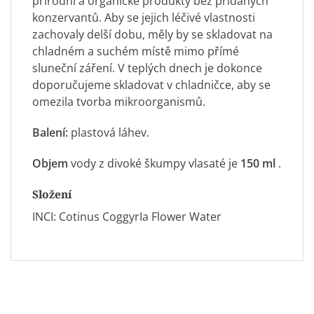
přírodní a organické produkty bez přidaných
konzervantů. Aby se jejich léčivé vlastnosti
zachovaly delší dobu, měly by se skladovat na
chladném a suchém místě mimo přímé
sluneční záření. V teplých dnech je dokonce
doporučujeme skladovat v chladničce, aby se
omezila tvorba mikroorganismů.
Balení:
plastová láhev.
Objem
vody z divoké škumpy vlasaté je
150
ml
.
Složení
INCI: Cotinus CoggyrIa Flower Water