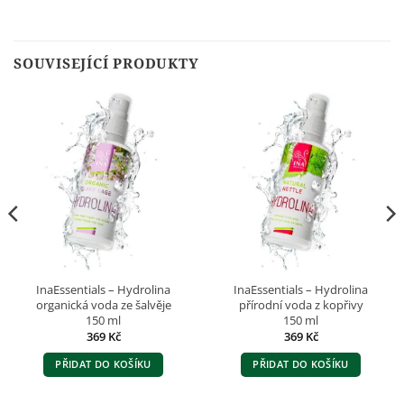
SOUVISEJÍCÍ PRODUKTY
InaEssentials – Hydrolina
InaEssentials – Hydrolina
organická voda ze šalvěje
přírodní voda z kopřivy
150 ml
150 ml
369
Kč
369
Kč
PŘIDAT DO KOŠÍKU
PŘIDAT DO KOŠÍKU