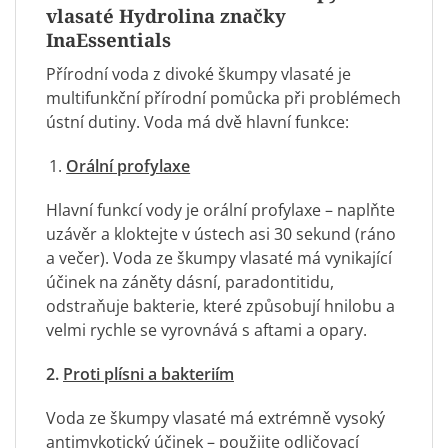
vlasaté Hydrolina značky
InaEssentials
Přírodní voda z divoké škumpy vlasaté je
multifunkční přírodní pomůcka při problémech
ústní dutiny. Voda má dvě hlavní funkce:
Orální profylaxe
Hlavní funkcí vody je orální profylaxe – naplňte
uzávěr a kloktejte v ústech asi 30 sekund (ráno
a večer). Voda ze škumpy vlasaté má vynikající
účinek na záněty dásní, paradontitidu,
odstraňuje bakterie, které způsobují hnilobu a
velmi rychle se vyrovnává s aftami a opary.
2.
Proti plísni a bakteriím
Voda ze škumpy vlasaté má extrémně vysoký
antimykotický účinek – použijte odličovací