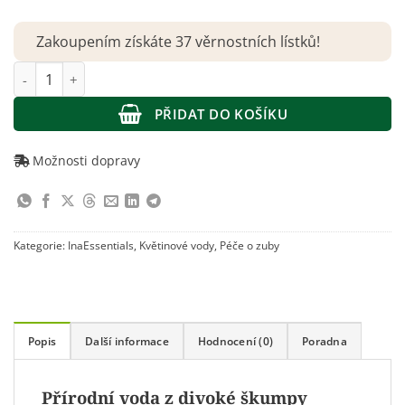
Zakoupením získáte 37 věrnostních lístků!
InaEssentials – Hydrolina přírodní voda z divoké škumpy vlasa
PŘIDAT DO KOŠÍKU
Možnosti dopravy
Kategorie:
InaEssentials
,
Květinové vody
,
Péče o zuby
Popis
Další informace
Hodnocení (0)
Poradna
Přírodní voda z divoké škumpy