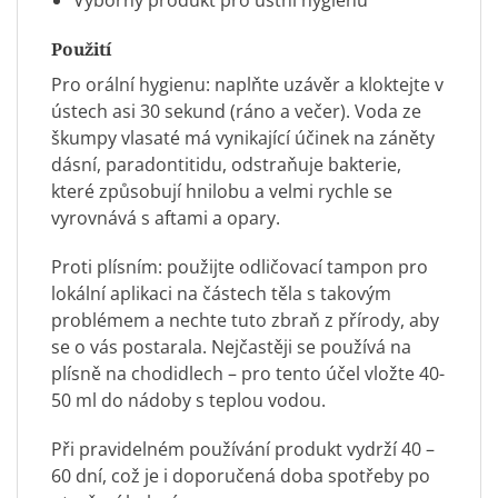
Výborný produkt pro
ústní hygienu
Použití
Pro orální hygienu: naplňte uzávěr a kloktejte v
ústech asi 30 sekund (ráno a večer). Voda ze
škumpy vlasaté má vynikající účinek na záněty
dásní, paradontitidu, odstraňuje bakterie,
které způsobují hnilobu a velmi rychle se
vyrovnává s aftami a opary.
Proti plísním: použijte odličovací tampon pro
lokální aplikaci na částech těla s takovým
problémem a nechte tuto zbraň z přírody, aby
se o vás postarala. Nejčastěji se používá na
plísně na chodidlech – pro tento účel vložte 40-
50 ml do nádoby s teplou vodou.
Při pravidelném používání produkt vydrží 40 –
60 dní, což je i doporučená doba spotřeby po