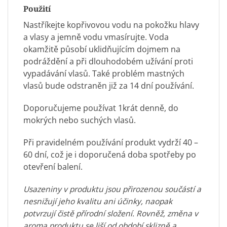
Použití
Nastříkejte kopřivovou vodu na pokožku hlavy
a vlasy a jemně vodu vmasírujte. Voda
okamžitě působí uklidňujícím dojmem na
podráždění a při dlouhodobém užívání proti
vypadávání vlasů. Také problém mastných
vlasů bude odstraněn již za 14 dní používání.
Doporučujeme používat 1krát denně, do
mokrých nebo suchých vlasů.
Při pravidelném používání produkt vydrží 40 –
60 dní, což je i doporučená doba spotřeby po
otevření balení.
Usazeniny v produktu jsou přirozenou součástí a
nesnižují jeho kvalitu ani účinky, naopak
potvrzují čistě přírodní složení. Rovněž, změna v
aroma produktu se liší od období sklizně a