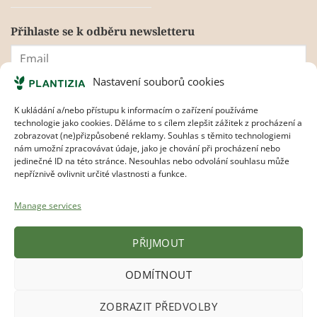
Přihlaste se k odběru newsletteru
Nastavení souborů cookies
Souhlasím s
pravidly ochrany osobních údajů.
K ukládání a/nebo přístupu k informacím o zařízení používáme
technologie jako cookies. Děláme to s cílem zlepšit zážitek z procházení a
zobrazovat (ne)přizpůsobené reklamy. Souhlas s těmito technologiemi
nám umožní zpracovávat údaje, jako je chování při procházení nebo
jedinečné ID na této stránce. Nesouhlas nebo odvolání souhlasu může
nepříznivě ovlivnit určité vlastnosti a funkce.
Manage services
Visa
MasterCard
Apple
Google
Bank
PŘIJMOUT
Pay
Pay
Transfer
ODMÍTNOUT
Copyright 2017 - 2026
Plantizia ®
ZOBRAZIT PŘEDVOLBY