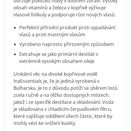
udržuje pokožku hlavy v dobrém zdraví. Vysoký
obsah vitamínů a železa v kopřivě vyživuje
vlasové folikuly a podporuje růst nových vlasů.
Perfektní přírodní produkt proti vypadávání
vlasů a proti mastným vlasům
Vyrobeno naprosto přirozeným způsobem
Extrahuje se jako primární destilát s
extrémně vysokým obsahem oleje
Unikátní věc na divoké kopřivové vodě
InaEssentials je, že je jediná vyrobená v
Bulharsku. Je to z důvodu potíží se sběrem listů
zcela ručně a na těžko dostupných místech,
jakož i ze specifik destilace a skladování. Voda
je skladována v chladícím čerpadlovém filtru,
které zajišťuje oddělení všech částic, které by
mohly vést ke snížení kvality.