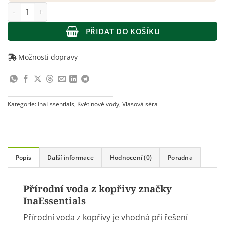
InaEssentials – Hydrolina přírodní voda z kopřivy 150 ml množs
PŘIDAT DO KOŠÍKU
Možnosti dopravy
Kategorie:
InaEssentials
,
Květinové vody
,
Vlasová séra
Popis
Další informace
Hodnocení (0)
Poradna
Přírodní voda z kopřivy značky
InaEssentials
Přírodní voda z kopřivy je vhodná při řešení