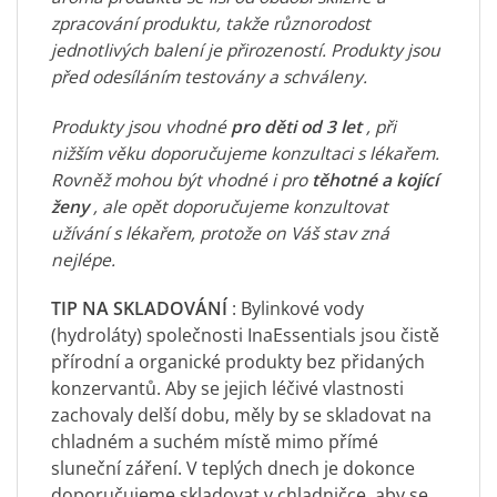
zpracování produktu, takže různorodost
jednotlivých balení je přirozeností. Produkty jsou
před odesíláním testovány a schváleny.
Produkty jsou vhodné
pro děti od 3 let
, při
nižším věku doporučujeme konzultaci s lékařem.
Rovněž mohou být vhodné i pro
těhotné a kojící
ženy
, ale opět doporučujeme konzultovat
užívání s lékařem, protože on Váš stav zná
nejlépe.
TIP NA SKLADOVÁNÍ
: Bylinkové vody
(hydroláty) společnosti InaEssentials jsou čistě
přírodní a organické produkty bez přidaných
konzervantů. Aby se jejich léčivé vlastnosti
zachovaly delší dobu, měly by se skladovat na
chladném a suchém místě mimo přímé
sluneční záření. V teplých dnech je dokonce
doporučujeme skladovat v chladničce, aby se