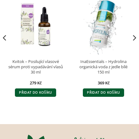
Kvitok – Posilující vlasové
InaEssentials – Hydrolina
sérum proti vypadávání vlasů
organická voda z jedle bílé
30 ml
150 ml
279
Kč
369
Kč
PŘIDAT DO KOŠÍKU
PŘIDAT DO KOŠÍKU