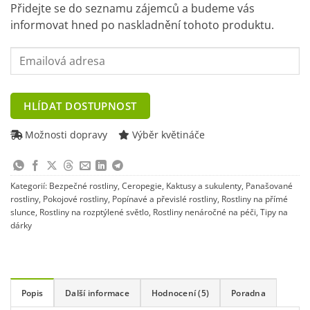
Přidejte se do seznamu zájemců a budeme vás
informovat hned po naskladnění tohoto produktu.
Enter
your
email
address
HLÍDAT DOSTUPNOST
to
join
Možnosti dopravy
Výběr květináče
the
waitlist
for
Kategorií:
Bezpečné rostliny
,
Ceropegie
,
Kaktusy a sukulenty
,
Panašované
this
rostliny
,
Pokojové rostliny
,
Popínavé a převislé rostliny
,
Rostliny na přímé
product
slunce
,
Rostliny na rozptýlené světlo
,
Rostliny nenáročné na péči
,
Tipy na
dárky
Popis
Další informace
Hodnocení (5)
Poradna