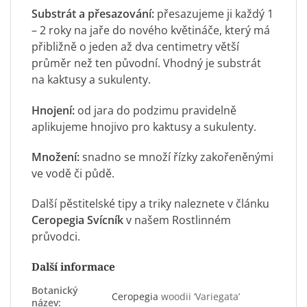
Substrát a přesazování:
přesazujeme ji každý 1
– 2 roky na jaře do nového květináče, který má
přibližně o jeden až dva centimetry větší
průměr než ten původní. Vhodný je substrát
na kaktusy a sukulenty.
Hnojení:
od jara do podzimu pravidelně
aplikujeme hnojivo pro kaktusy a sukulenty.
Množení:
snadno se množí řízky zakořeněnými
ve vodě či půdě.
Další pěstitelské tipy a triky naleznete v článku
Ceropegia Svícník
v našem Rostlinném
průvodci.
Další informace
Botanický
Ceropegia
woodii ‘Variegata’
název: