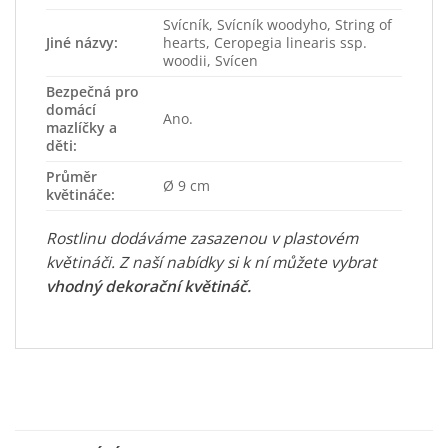
Svícník, Svícník woodyho, String of
Jiné názvy:
hearts, Ceropegia linearis ssp.
woodii, Svícen
Bezpečná pro
domácí
Ano.
mazlíčky a
děti:
Průměr
Ø 9 cm
květináče:
Rostlinu dodáváme zasazenou v plastovém
květináči. Z naší nabídky si k ní můžete vybrat
vhodný dekorační květináč
.