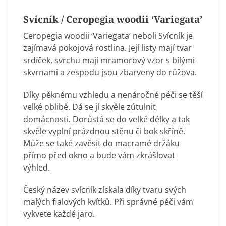
Svícník / Ceropegia woodii ‘Variegata’
Ceropegia woodii ‘Variegata’ neboli Svícník je
zajímavá pokojová rostlina. Její listy mají tvar
srdíček, svrchu mají mramorový vzor s bílými
skvrnami a zespodu jsou zbarveny do růžova.
Díky pěknému vzhledu a nenáročné péči se těší
velké oblibě. Dá se jí skvěle zútulnit
domácnosti. Dorůstá se do velké délky a tak
skvěle vyplní prázdnou stěnu či bok skříně.
Může se také zavěsit do
macramé
držáku
přímo před okno a bude vám zkrášlovat
výhled.
Český název svícník získala díky tvaru svých
malých fialových kvítků. Při správné péči vám
vykvete každé jaro.