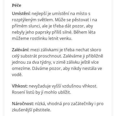
Péče
Umístění:
nejlepší je umístění na místo s
rozptýleným světlem. Může se pěstovat i na
přímém slunci, ale je třeba dát pozor, aby
nebyly jeho paprsky příliš silné. Během léta
můžeme rostlinku letnit venku.
Zalévání:
mezi zálivkami je třeba nechat skoro
celý substrát proschnout. Zaléváme ji přibližně
jednou za dva týdny, v zimě zálivku ještě více
omezíme. Dáváme pozor, aby nikdy nestála ve
vodě.
Vlhkost:
nevyžaduje vyšší vzdušnou vlhkost.
Rosení listů by jí mohlo ublížit.
Náročnost:
nízká, vhodná pro začátečníky i pro
zkušenější pěstitele.