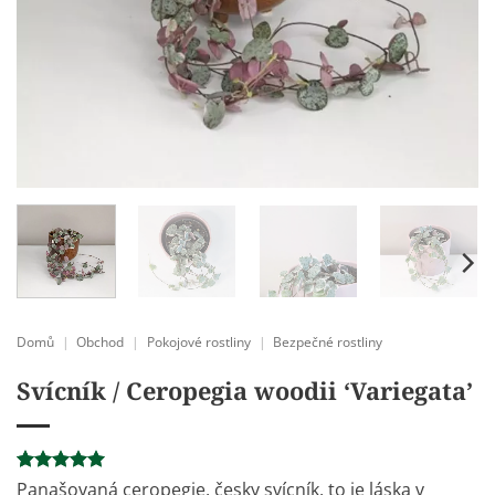
Domů
|
Obchod
|
Pokojové rostliny
|
Bezpečné rostliny
Svícník / Ceropegia woodii ‘Variegata’
Hodnoceno
5
Panašovaná ceropegie, česky svícník, to je láska v