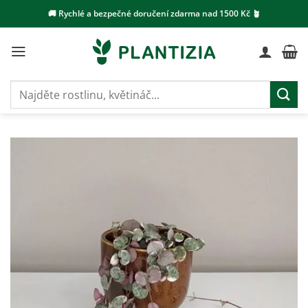
Přeskočit
🚚 Rychlé a bezpečné doručení zdarma nad 1500 Kč 🪴
na
obsah
Hledat: