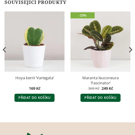
SOUVISEJÍCÍ PRODUKTY
-33%
Maranta leuconeura
Hoya kerrii ‘Variegata’
‘Fascinator’
Původní
Aktuální
169
Kč
369
Kč
249
Kč
cena
cena
byla:
je:
PŘIDAT DO KOŠÍKU
PŘIDAT DO KOŠÍKU
369 Kč.
249 Kč.