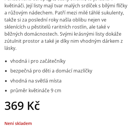
5
z 5 na
květináči. Její listy mají tvar malých srdíček s bílými flíčky
základě
hodnocení
a růžovým nádechem. Patří mezi milé táhlé sukulenty,
zákazníků
takže si za poslední roky našla oblibu nejen ve
sklenících u pěstitelů raritních rostlin, ale také v
běžných domácnostech. Svými krásnými listy dokáže
zútulnit prostor a také je díky nim vhodným dárkem z
lásky.
vhodná i pro začátečníky
bezpečná pro děti a domácí mazlíčky
vhodná na světlá místa
průměr květináče 9 cm
369
Kč
Není skladem