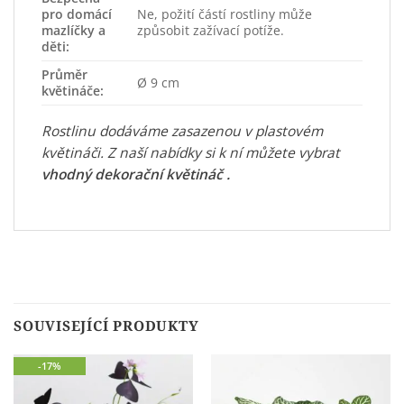
pro domácí
Ne, požití částí rostliny může
mazlíčky a
způsobit zažívací potíže.
děti:
Průměr
Ø 9 cm
květináče:
Rostlinu dodáváme zasazenou v plastovém
květináči. Z naší nabídky si k ní můžete vybrat
vhodný dekorační květináč
.
SOUVISEJÍCÍ PRODUKTY
-17%