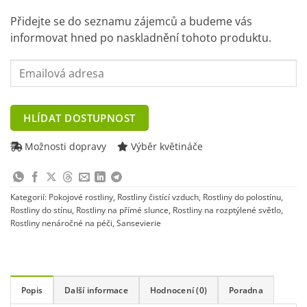
Přidejte se do seznamu zájemců a budeme vás
informovat hned po naskladnění tohoto produktu.
Enter
your
email
address
HLÍDAT DOSTUPNOST
to
join
Možnosti dopravy
Výběr květináče
the
waitlist
for
Kategorií:
Pokojové rostliny
,
Rostliny čistící vzduch
,
Rostliny do polostínu
,
this
Rostliny do stínu
,
Rostliny na přímé slunce
,
Rostliny na rozptýlené světlo
,
product
Rostliny nenáročné na péči
,
Sansevierie
Popis
Další informace
Hodnocení (0)
Poradna