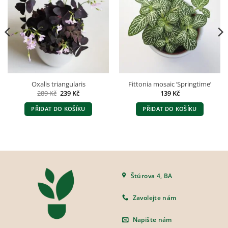
Oxalis triangularis
Fittonia mosaic ‘Springtime’
Původní
Aktuální
289
Kč
239
Kč
139
Kč
cena
cena
byla:
je:
PŘIDAT DO KOŠÍKU
PŘIDAT DO KOŠÍKU
289 Kč.
239 Kč.
Štúrova 4, BA
Zavolejte nám
Napište nám