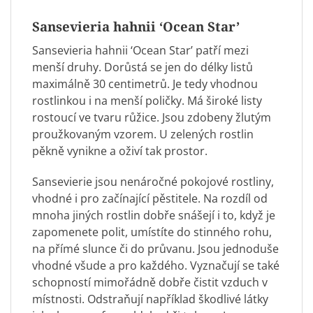
Sansevieria hahnii ‘Ocean Star’
Sansevieria hahnii ‘Ocean Star’ patří mezi
menší druhy. Dorůstá se jen do délky listů
maximálně 30 centimetrů. Je tedy vhodnou
rostlinkou i na menší poličky. Má široké listy
rostoucí ve tvaru růžice. Jsou zdobeny žlutým
proužkovaným vzorem. U zelených rostlin
pěkně vynikne a oživí tak prostor.
Sansevierie jsou nenáročné pokojové rostliny,
vhodné i pro začínající pěstitele. Na rozdíl od
mnoha jiných rostlin dobře snášejí i to, když je
zapomenete polit, umístíte do stinného rohu,
na přímé slunce či do průvanu. Jsou jednoduše
vhodné všude a pro každého. Vyznačují se také
schopností mimořádně dobře čistit vzduch v
místnosti. Odstraňují například škodlivé látky