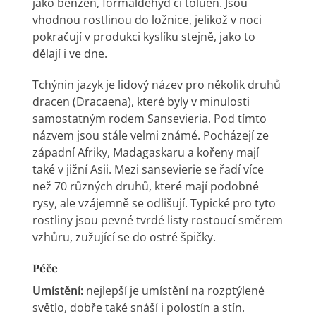
jako benzen, formaldehyd či toluen. Jsou
vhodnou rostlinou do ložnice, jelikož v noci
pokračují v produkci kyslíku stejně, jako to
dělají i ve dne.
Tchýnin jazyk je lidový název pro několik druhů
dracen (Dracaena), které byly v minulosti
samostatným rodem Sansevieria. Pod tímto
názvem jsou stále velmi známé. Pocházejí ze
západní Afriky, Madagaskaru a kořeny mají
také v jižní Asii. Mezi sansevierie se řadí více
než 70 různých druhů, které mají podobné
rysy, ale vzájemně se odlišují. Typické pro tyto
rostliny jsou pevné tvrdé listy rostoucí směrem
vzhůru, zužující se do ostré špičky.
Péče
Umístění:
nejlepší je umístění na rozptýlené
světlo, dobře také snáší i polostín a stín.