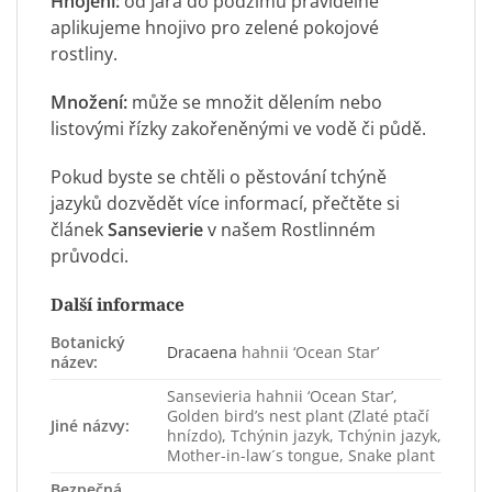
Hnojení:
od jara do podzimu pravidelně
aplikujeme hnojivo pro zelené pokojové
rostliny.
Množení:
může se množit dělením nebo
listovými řízky zakořeněnými ve vodě či půdě.
Pokud byste se chtěli o pěstování tchýně
jazyků dozvědět více informací, přečtěte si
článek
Sansevierie
v našem Rostlinném
průvodci.
Další informace
Botanický
Dracaena
hahnii ‘Ocean Star’
název:
Sansevieria hahnii ‘Ocean Star’,
Golden bird’s nest plant (Zlaté ptačí
Jiné názvy:
hnízdo), Tchýnin jazyk, Tchýnin jazyk,
Mother-in-law´s tongue, Snake plant
Bezpečná