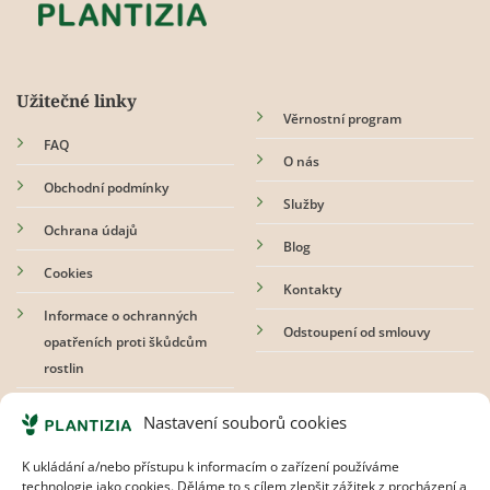
Užitečné linky
Věrnostní program
FAQ
O nás
Obchodní podmínky
Služby
Ochrana údajů
Blog
Cookies
Kontakty
Informace o ochranných
Odstoupení od smlouvy
opatřeních proti škůdcům
rostlin
Nastavení souborů cookies
Přihlaste se k odběru newsletteru
K ukládání a/nebo přístupu k informacím o zařízení používáme
technologie jako cookies. Děláme to s cílem zlepšit zážitek z procházení a