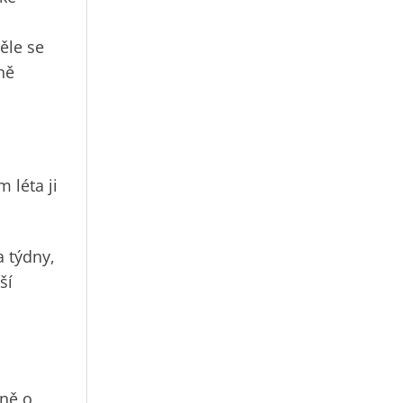
ěle se
ně
 léta ji
a týdny,
ší
žně o