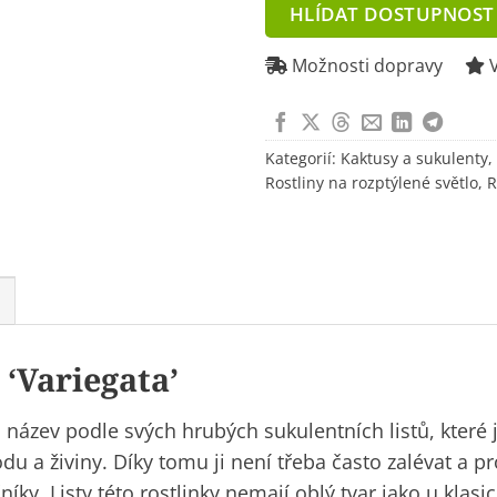
address
HLÍDAT DOSTUPNOST
to
join
Možnosti dopravy
V
the
waitlist
for
Kategorií:
Kaktusy a sukulenty
,
this
Rostliny na rozptýlené světlo
,
R
product
 ‘Variegata’
má název podle svých hrubých sukulentních listů, které 
u a živiny. Díky tomu ji není třeba často zalévat a pr
ky. Listy této rostlinky nemají oblý tvar jako u klasi