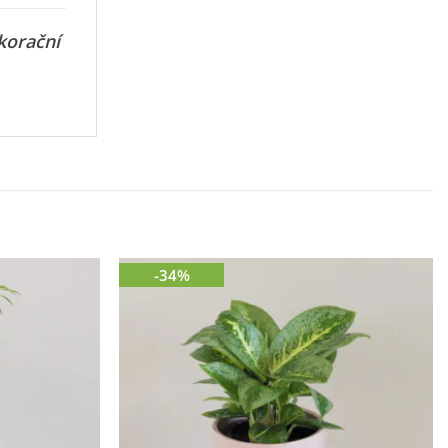
korační
-34%