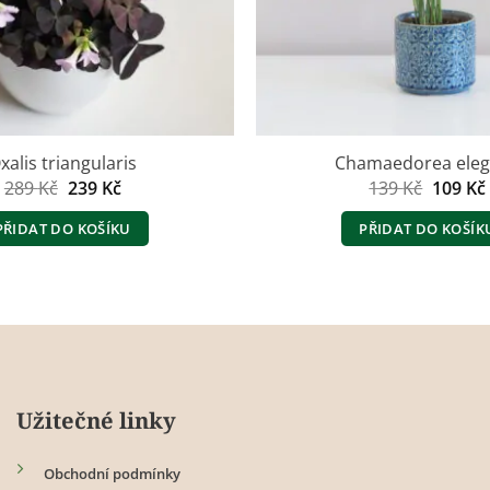
xalis triangularis
Chamaedorea ele
Původní
Aktuální
Původn
289
Kč
239
Kč
139
Kč
109
Kč
cena
cena
cena
byla:
je:
byla:
PŘIDAT DO KOŠÍKU
PŘIDAT DO KOŠÍK
289 Kč.
239 Kč.
139 Kč.
Užitečné linky
Obchodní podmínky