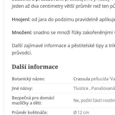
jeden až dva centimetry větší průměr než ten pů
Hnojení:
od jara do podzimu pravidelně aplikuj
Množení:
snadno se množí řízky zakořeněnými ve
Další zajímavé informace a pěstitelské tipy a tr
průvodci.
Další informace
Botanický název:
Crassula
pellucida ‘Va
Jiné názvy:
Tlustice , Panašovaná 
Bezpečná pro domácí
Ne, požití částí rostl
mazlíčky a děti:
Průměr květináče:
Ø 12 cm