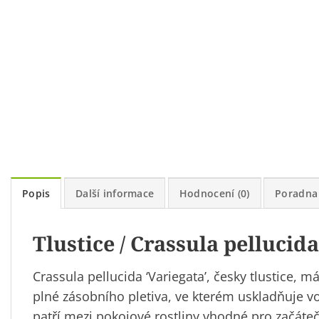
Popis
Další informace
Hodnocení (0)
Poradna
Tlustice / Crassula pellucida
Crassula pellucida ‘Variegata’, česky tlustice, 
plné zásobního pletiva, ve kterém uskladňuje vod
patří mezi pokojové rostliny vhodné pro začáteční