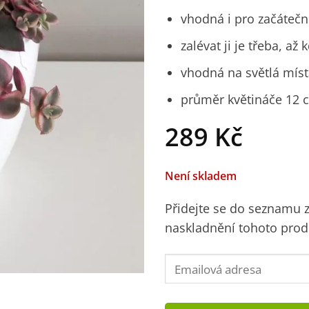
vhodná i pro začátečn
zalévat ji je třeba, a
vhodná na světlá mís
průměr květináče 12 
289
Kč
Není skladem
Přidejte se do seznamu
naskladnění tohoto prod
Enter
your
email