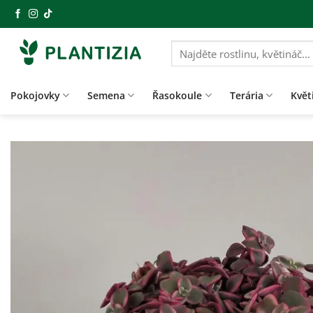
Přeskočit
na
obsah
Hledat:
Pokojovky
Semena
Řasokoule
Terária
Květ