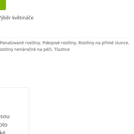
ýběr květináče
Panašované rostliny
,
Pokojové rostliny
,
Rostliny na přímé slunce
,
ostliny nenáročné na péči
,
Tlustice
jsou
oto
cké