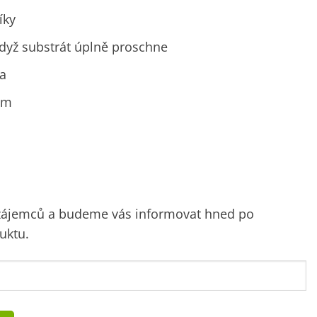
íky
ž když substrát úplně proschne
ta
cm
 zájemců a budeme vás informovat hned po
uktu.