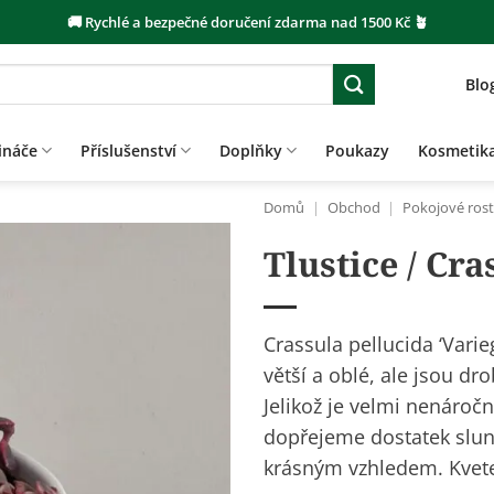
🚚 Rychlé a bezpečné doručení zdarma nad 1500 Kč 🪴
Blo
ináče
Příslušenství
Doplňky
Poukazy
Kosmetik
Domů
|
Obchod
|
Pokojové rost
Tlustice / Cra
Crassula pellucida ‘Varieg
větší a oblé, ale jsou dr
Jelikož je velmi nenáročn
dopřejeme dostatek slun
krásným vzhledem. Kvete