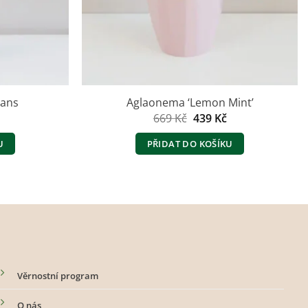
gans
Aglaonema ‘Lemon Mint’
í
Aktuální
Původní
Aktuální
669
Kč
439
Kč
cena
cena
cena
je:
byla:
je:
U
PŘIDAT DO KOŠÍKU
109 Kč.
669 Kč.
439 Kč.
Věrnostní program
O nás