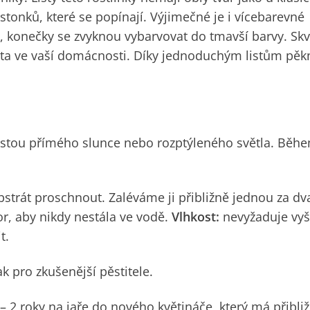
stonků, které se popínají. Výjimečné je i vícebarevné
nce, konečky se zvyknou vybarvovat do tmavší barvy. Skv
ísta ve vaší domácnosti. Díky jednoduchým listům pěk
ustou přímého slunce nebo rozptýleného světla. Během
bstrát proschnout. Zaléváme ji přibližně jednou za dv
r, aby nikdy nestála ve vodě.
Vlhkost:
nevyžaduje vyš
t.
k pro zkušenější pěstitele.
– 2 roky na jaře do nového květináče, který má přibli