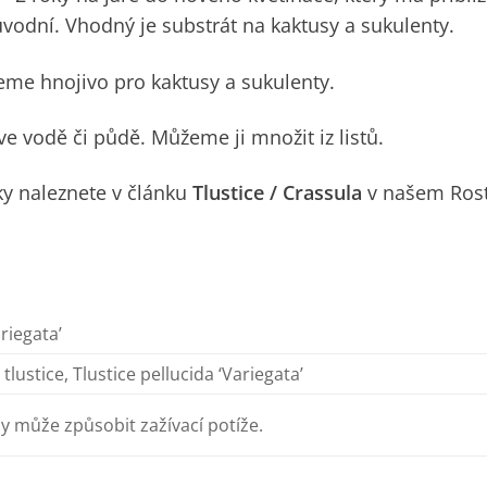
vodní. Vhodný je substrát na kaktusy a sukulenty.
eme hnojivo pro kaktusy a sukulenty.
 vodě či půdě. Můžeme ji množit iz listů.
iky naleznete v článku
Tlustice / Crassula
v našem Ros
riegata’
tlustice, Tlustice pellucida ‘Variegata’
iny může způsobit zažívací potíže.