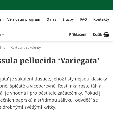
g
Věrnostní program
O nás
Služby
FAQ
Kontakty
a
Přihlášení
Košík
liny
|
Kaktusy a sukulenty
ssula pellucida ‘Variegata’
ata’ je sukulent tlustice, jehož listy nejsou klasicky
obné, špičaté a vícebarevné. Rostlinka roste táhla.
á, je vhodná i pro pěstitele začátečníky. Pokud jí
ečních paprsků a střídmou zálivku, odvděčí se
 drobnými světlými kvítky.